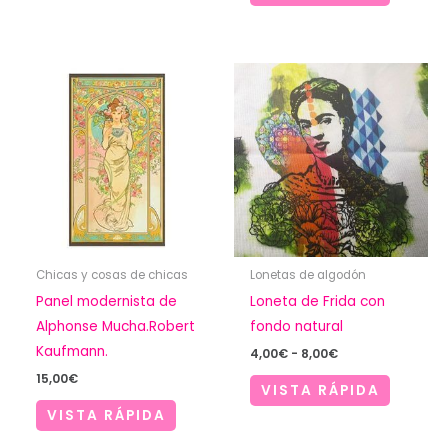
Chicas y cosas de chicas
Lonetas de algodón
Panel modernista de
Loneta de Frida con
Alphonse Mucha.Robert
fondo natural
Kaufmann.
Rango
4,00
€
-
8,00
€
de
15,00
€
precios:
VISTA RÁPIDA
desde
VISTA RÁPIDA
4,00€
hasta