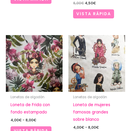
desde
El
El
6,00
€
4,50
€
4,00€
precio
precio
hasta
original
actual
VISTA RÁPIDA
8,00€
era:
es:
6,00€.
4,50€.
Lonetas de algodón
Lonetas de algodón
Loneta de Frida con
Loneta de mujeres
fondo estampado
famosas grandes
sobre blanco
Rango
4,00
€
-
8,00
€
de
Rango
4,00
€
-
8,00
€
precios:
VISTA RÁPIDA