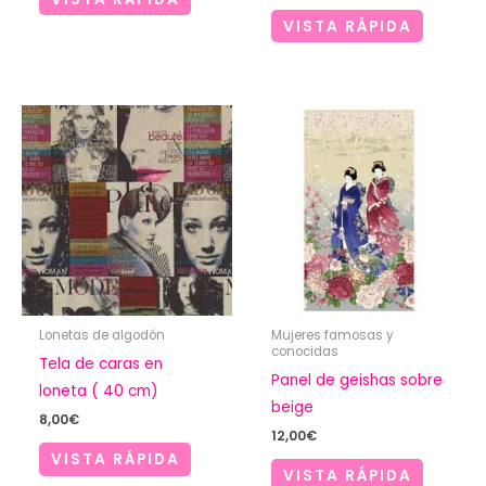
de
desde
precios:
VISTA RÁPIDA
4,00€
desde
hasta
4,00€
8,00€
hasta
8,00€
Lonetas de algodón
Mujeres famosas y
conocidas
Tela de caras en
Panel de geishas sobre
loneta ( 40 cm)
beige
8,00
€
12,00
€
VISTA RÁPIDA
VISTA RÁPIDA