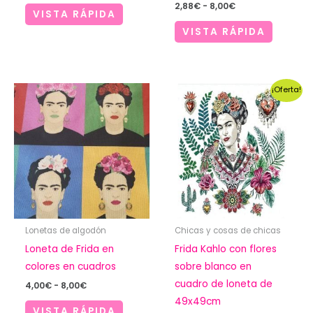
Rango
2,88
€
-
8,00
€
VISTA RÁPIDA
de
precios:
VISTA RÁPIDA
desde
2,88€
hasta
8,00€
¡Oferta!
Lonetas de algodón
Chicas y cosas de chicas
Loneta de Frida en
Frida Kahlo con flores
colores en cuadros
sobre blanco en
cuadro de loneta de
Rango
4,00
€
-
8,00
€
de
49x49cm
precios:
VISTA RÁPIDA