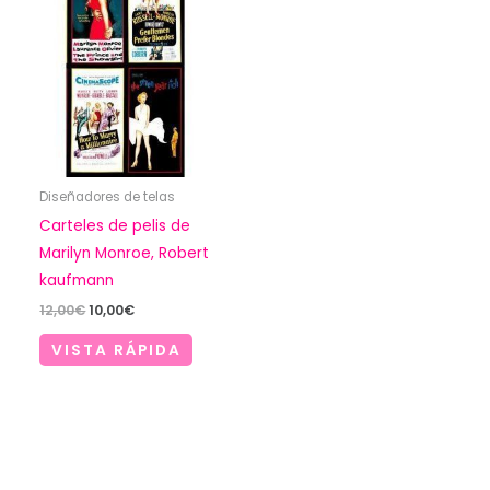
Diseñadores de telas
Carteles de pelis de
Marilyn Monroe, Robert
kaufmann
El
El
12,00
€
10,00
€
precio
precio
original
actual
VISTA RÁPIDA
era:
es:
12,00€.
10,00€.