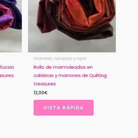
Granates. naranjas y rojos
fucsia
Rollo de marmoleados en
asures
calderas y marrones de Quilting
treasures
12,00
€
VISTA RÁPIDA