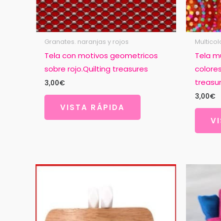
Granates. naranjas y rojos
Multicol
Tela con motivos geometricos
Tela mu
sobre rojo.Quilting treasures
colores
treasu
3,00
€
3,00
€
VISTA RÁPIDA
V