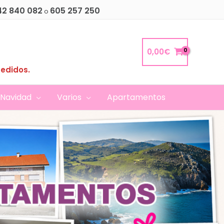
42 840 082
605 257 250
o
0,00
€
pedidos.
Navidad
Varios
Apartamentos