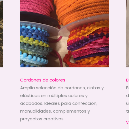
Cordones de colores
B
Amplia selección de cordones, cintas y
B
elásticos en múltiples colores y
d
acabados. Ideales para confección,
u
manualidades, complementos y
t
proyectos creativos.
V