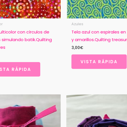
or
Azules
lticolor con círculos de
Tela azul con espirales en
 simulando batik.Quilting
y amarillos.Quilting treasu
res
3,00
€
VISTA RÁPIDA
ISTA RÁPIDA