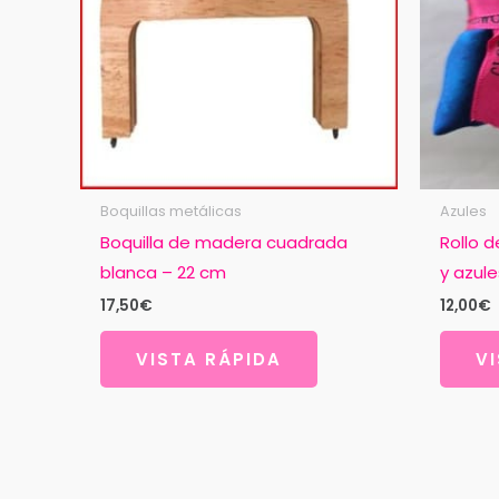
Boquillas metálicas
Azules
Boquilla de madera cuadrada
Rollo 
blanca – 22 cm
y azule
17,50
€
12,00
€
VISTA RÁPIDA
V