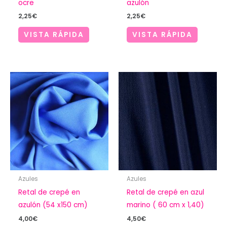
ocre
azulón
2,25
€
2,25
€
VISTA RÁPIDA
VISTA RÁPIDA
Azules
Azules
Retal de crepé en
Retal de crepé en azul
azulón (54 x150 cm)
marino ( 60 cm x 1,40)
4,00
€
4,50
€