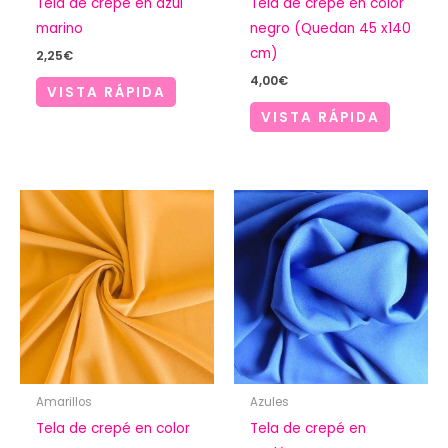
Tela de crepé en azul
Tela de crepé en color
marino
negro (Quedan 45 x140
cm)
2,25
€
4,00
€
VISTA RÁPIDA
VISTA RÁPIDA
Amarillos
Azules
Tela de crepé en color
Tela de crepé en