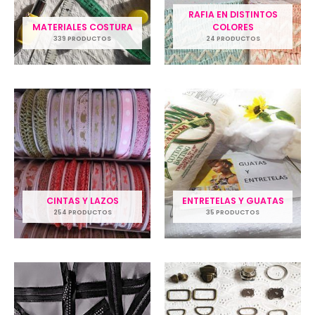
RAFIA EN DISTINTOS
MATERIALES COSTURA
COLORES
339 PRODUCTOS
24 PRODUCTOS
CINTAS Y LAZOS
ENTRETELAS Y GUATAS
254 PRODUCTOS
35 PRODUCTOS