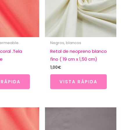
mpermeable.
Negros, blancos
 coral .Tela
Retal de neopreno blanco
e
fino ( 19 cm x 1,50 cm)
1,00
€
 RÁPIDA
VISTA RÁPIDA