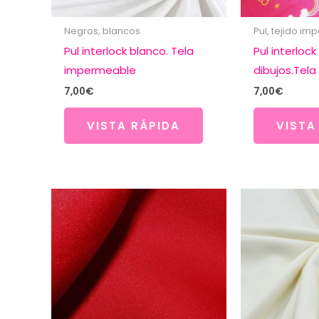
Negros, blancos
Pul, tejido i
Pul interlock blanco. Tela
Pul interlock
impermeable
dibujos.Tel
7,00
€
7,00
€
VISTA RÁPIDA
VISTA