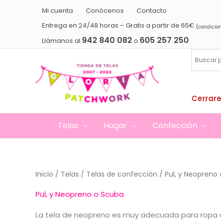
Ir
Mi cuenta
Conócenos
Contacto
al
Entrega en 24/48 horas – Gratis a partir de 65€
(condicio
contenido
942 840 082
605 257 250
Llámanos al
o
Cerrare
Telas
Hogar
Confección
Inicio
/
Telas
/
Telas de confección
/ Pul, y Neopreno
Pul, y Neopreno o Scuba
La tela de neopreno es muy adecuada para ropa d