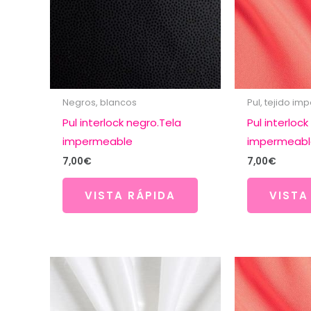
Negros, blancos
Pul, tejido i
Pul interlock negro.Tela
Pul interlock
impermeable
impermeabl
7,00
€
7,00
€
VISTA RÁPIDA
VISTA