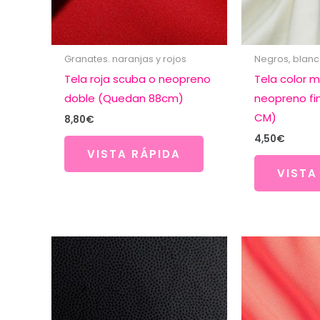
Granates. naranjas y rojos
Negros, blan
Tela roja scuba o neopreno
Tela color m
doble (Quedan 88cm)
neopreno fi
CM)
8,80
€
4,50
€
VISTA RÁPIDA
VISTA