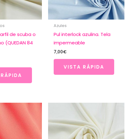
cos
Azules
arfil de scuba o
Pul interlock azulina. Tela
no (QUEDAN 84
impermeable
7,00
€
VISTA RÁPIDA
 RÁPIDA