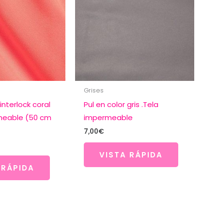
Grises
interlock coral
Pul en color gris .Tela
meable (50 cm
impermeable
7,00
€
VISTA RÁPIDA
 RÁPIDA