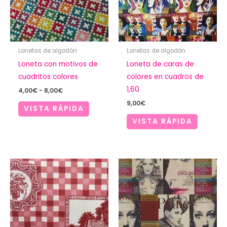
Lonetas de algodón
Lonetas de algodón
Loneta con motivos de
Loneta de caras de
cuadritos colores
colores en cuadros de
1,60
Rango
4,00
€
-
8,00
€
de
9,00
€
precios:
VISTA RÁPIDA
desde
VISTA RÁPIDA
4,00€
hasta
8,00€