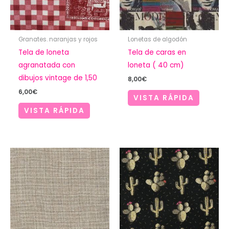
Granates. naranjas y rojos
Lonetas de algodón
Tela de loneta
Tela de caras en
agranatada con
loneta ( 40 cm)
dibujos vintage de 1,50
8,00
€
6,00
€
VISTA RÁPIDA
VISTA RÁPIDA