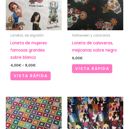
Lonetas de algodón
Halloween y calaveras
Loneta de mujeres
Loneta de calaveras,
famosas grandes
mejicanas sobre negro
sobre blanco
6,00
€
Rango
4,00
€
-
8,00
€
VISTA RÁPIDA
de
precios:
VISTA RÁPIDA
desde
4,00€
hasta
8,00€