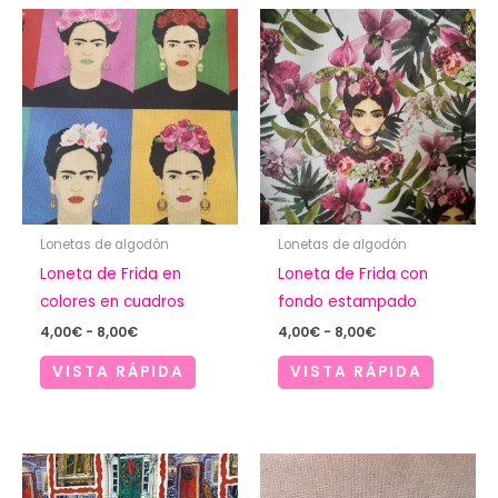
Lonetas de algodón
Lonetas de algodón
Loneta de Frida en
Loneta de Frida con
colores en cuadros
fondo estampado
Rango
Rango
4,00
€
-
8,00
€
4,00
€
-
8,00
€
de
de
precios:
precios:
VISTA RÁPIDA
VISTA RÁPIDA
desde
desde
4,00€
4,00€
hasta
hasta
8,00€
8,00€