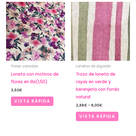
Flores variadas
Lonetas de algodón
Loneta con motivos de
Trozo de loneta de
flores en lila(1,50)
rayas en verde y
berenjena con fondo
3,50
€
natural
VISTA RÁPIDA
Rango
2,88
€
-
8,00
€
de
precios:
VISTA RÁPIDA
desde
2,88€
hasta
8,00€