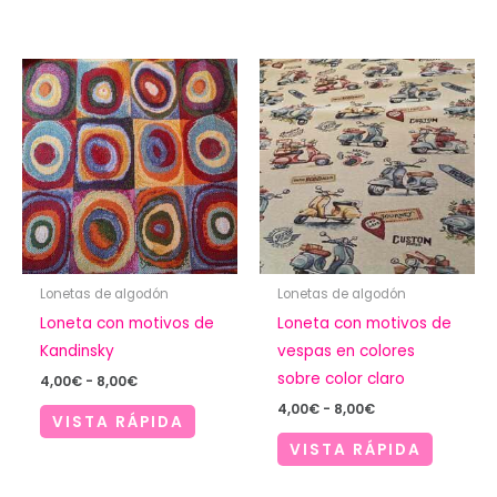
Lonetas de algodón
Lonetas de algodón
Loneta con motivos de
Loneta con motivos de
Kandinsky
vespas en colores
sobre color claro
Rango
4,00
€
-
8,00
€
de
Rango
4,00
€
-
8,00
€
precios:
VISTA RÁPIDA
de
desde
precios:
VISTA RÁPIDA
4,00€
desde
hasta
4,00€
8,00€
hasta