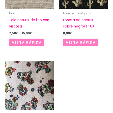
Lino
Lonetas de algodón
Tela natural de lino con
Loneta de cactus
viscosa
sobre negro(1,40)
Rango
7,50
€
-
15,00
€
8,00
€
de
precios:
VISTA RÁPIDA
VISTA RÁPIDA
desde
7,50€
hasta
15,00€