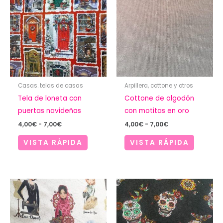
Casas. telas de casas
Arpillera, cottone y otros
Tela de loneta con
Cottone de algodón
puertas navideñas
con motitas en oro
Rango
Rango
4,00
€
-
7,00
€
4,00
€
-
7,00
€
de
de
precios:
precios:
VISTA RÁPIDA
VISTA RÁPIDA
desde
desde
4,00€
4,00€
hasta
hasta
7,00€
7,00€