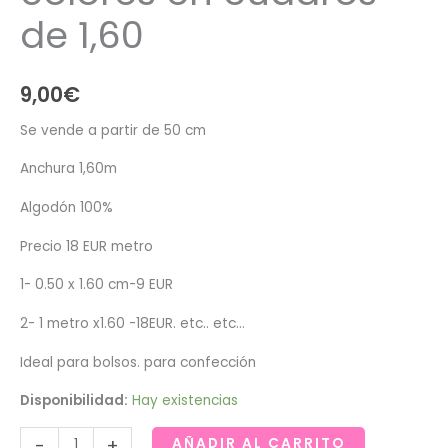
de 1,60
9,00
€
Se vende a partir de 50 cm
Anchura 1,60m
Algodón 100%
Precio 18 EUR metro
1- 0.50 x 1.60 cm-9 EUR
2- 1 metro x1.60 -18EUR. etc.. etc…
Ideal para bolsos. para confección
Disponibilidad:
Hay existencias
Loneta
-
+
AÑADIR AL CARRITO