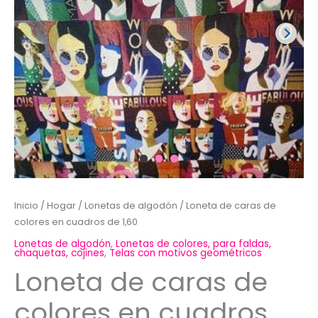
Inicio
/
Hogar
/
Lonetas de algodón
/ Loneta de caras de
colores en cuadros de 1,60
Lonetas de algodón
,
Lonetas de colores, para faldas,
chaquetas, cojines
,
Telas con motivos geométricos
Loneta de caras de
colores en cuadros