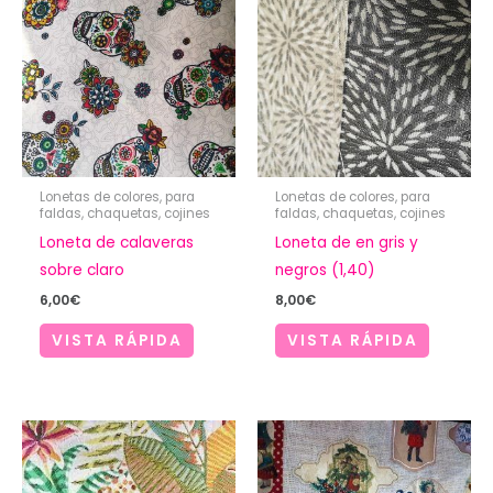
Lonetas de colores, para
Lonetas de colores, para
faldas, chaquetas, cojines
faldas, chaquetas, cojines
Loneta de calaveras
Loneta de en gris y
sobre claro
negros (1,40)
6,00
€
8,00
€
VISTA RÁPIDA
VISTA RÁPIDA