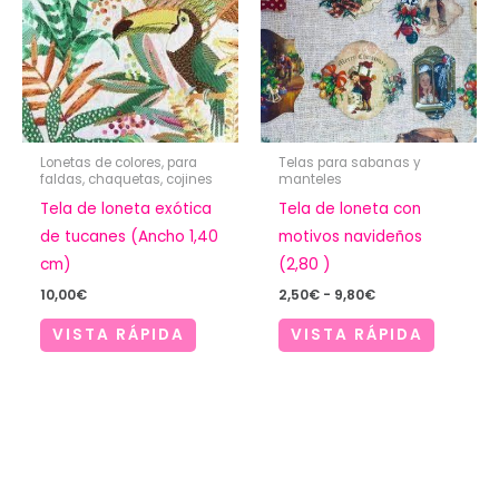
Lonetas de colores, para
Telas para sabanas y
faldas, chaquetas, cojines
manteles
Tela de loneta exótica
Tela de loneta con
de tucanes (Ancho 1,40
motivos navideños
cm)
(2,80 )
Rango
10,00
€
2,50
€
-
9,80
€
de
precios:
VISTA RÁPIDA
VISTA RÁPIDA
desde
2,50€
hasta
9,80€