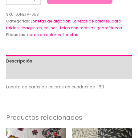
de
caras
SKU:
LONETA-058
de
Categorías:
Lonetas de algodón
,
Lonetas de colores, para
colores
faldas, chaquetas, cojines
,
Telas con motivos geométricos
Etiquetas:
caras de colores
,
Lonetas
en
cuadros
de
1,60
Descripción
cantidad
Valoraciones (0)
Loneta de caras de colores en cuadros de 1,60
Productos relacionados