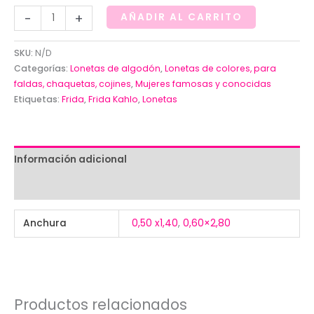
Loneta
-
+
AÑADIR AL CARRITO
de
Frida
SKU:
N/D
con
Categorías:
Lonetas de algodón
,
Lonetas de colores, para
fondo
faldas, chaquetas, cojines
,
Mujeres famosas y conocidas
Etiquetas:
Frida
,
Frida Kahlo
,
Lonetas
natural
cantidad
Información adicional
Valoraciones (0)
Anchura
0,50 x1,40
,
0,60×2,80
Productos relacionados