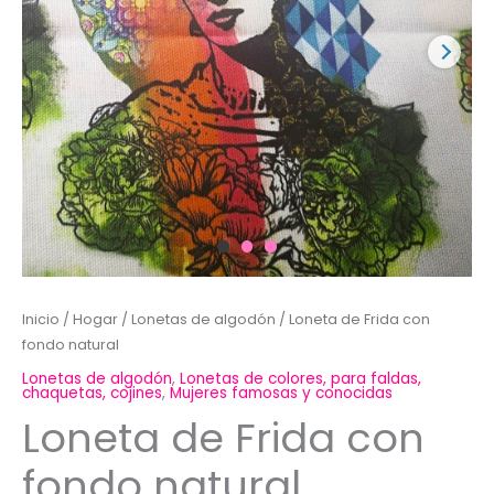
Inicio
/
Hogar
/
Lonetas de algodón
/ Loneta de Frida con
fondo natural
Lonetas de algodón
,
Lonetas de colores, para faldas,
chaquetas, cojines
,
Mujeres famosas y conocidas
Loneta de Frida con
fondo natural