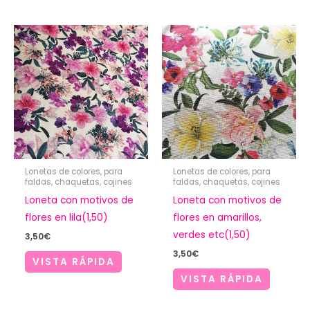
hasta
8,00€
Lonetas de colores, para
Lonetas de colores, para
faldas, chaquetas, cojines
faldas, chaquetas, cojines
Loneta con motivos de
Loneta con motivos de
flores en lila(1,50)
flores en amarillos,
verdes etc(1,50)
3,50
€
3,50
€
VISTA RÁPIDA
VISTA RÁPIDA