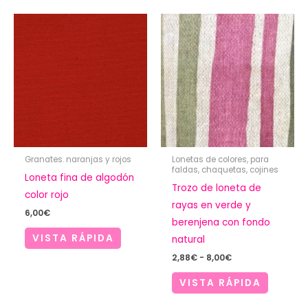
Granates. naranjas y rojos
Lonetas de colores, para
faldas, chaquetas, cojines
Loneta fina de algodón
Trozo de loneta de
color rojo
rayas en verde y
6,00
€
berenjena con fondo
VISTA RÁPIDA
natural
Rango
2,88
€
-
8,00
€
de
precios:
VISTA RÁPIDA
desde
2,88€