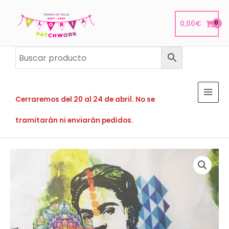
Ir
al
0,00
€
contenido
Cerraremos del 20 al 24 de abril. No se
tramitarán ni enviarán pedidos.