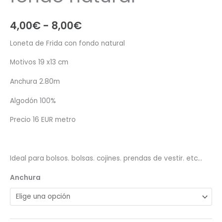
Rango
4,00
€
-
8,00
€
de
Loneta de Frida con fondo natural
precios:
Motivos 19 x13 cm
desde
Anchura 2.80m
4,00€
Algodón 100%
hasta
Precio 16 EUR metro
8,00€
Ideal para bolsos. bolsas. cojines. prendas de vestir. etc…
Anchura