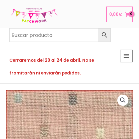
Ir
al
0,00
€
contenido
Cerraremos del 20 al 24 de abril. No se
tramitarán ni enviarán pedidos.