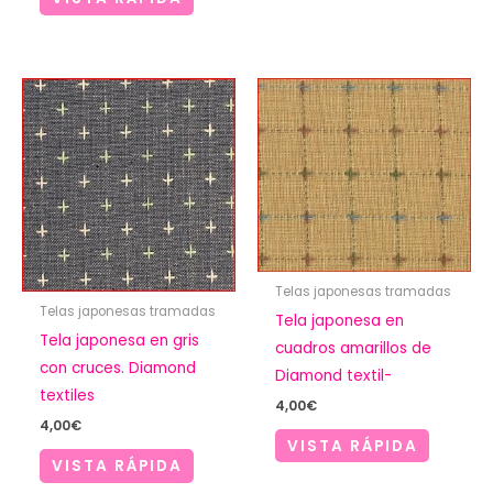
Telas japonesas tramadas
Telas japonesas tramadas
Tela japonesa en
Tela japonesa en gris
cuadros amarillos de
con cruces. Diamond
Diamond textil-
textiles
4,00
€
4,00
€
VISTA RÁPIDA
VISTA RÁPIDA