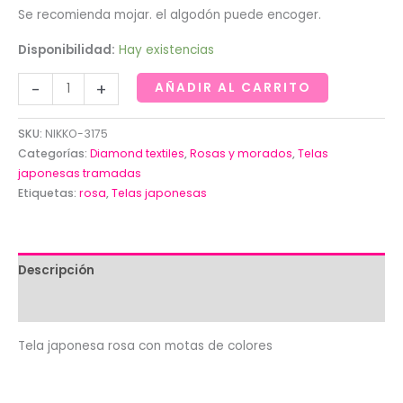
Se recomienda mojar. el algodón puede encoger.
Disponibilidad:
Hay existencias
Tela
-
+
AÑADIR AL CARRITO
japonesa
rosa
SKU:
NIKKO-3175
con
Categorías:
Diamond textiles
,
Rosas y morados
,
Telas
motas
japonesas tramadas
Etiquetas:
rosa
,
Telas japonesas
de
colores
.Diamond
textiles-
Descripción
cantidad
Valoraciones (0)
Tela japonesa rosa con motas de colores