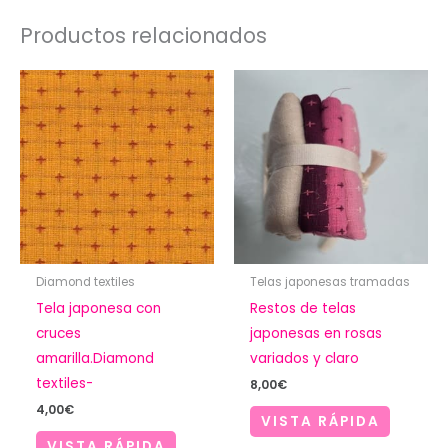
Productos relacionados
Diamond textiles
Telas japonesas tramadas
Tela japonesa con
Restos de telas
cruces
japonesas en rosas
amarilla.Diamond
variados y claro
textiles-
8,00
€
4,00
€
VISTA RÁPIDA
VISTA RÁPIDA