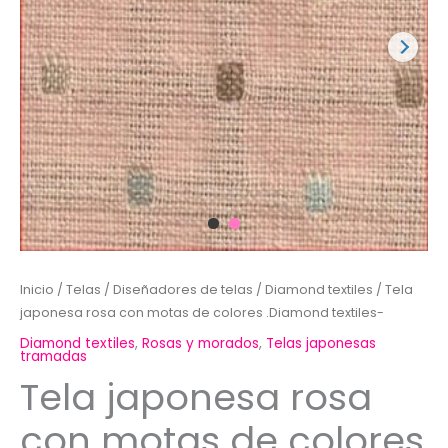
Inicio
/
Telas
/
Diseñadores de telas
/
Diamond textiles
/ Tela
japonesa rosa con motas de colores .Diamond textiles-
Diamond textiles
,
Rosas y morados
,
Telas japonesas
tramadas
Tela japonesa rosa
con motas de colores