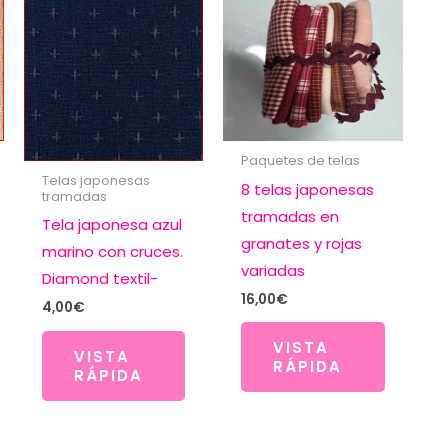
Paquetes de telas
Telas japonesas
8 telas japonesas
tramadas
tramadas en
Tela japonesa azul
granates y rojas
marino con cruces.
variadas
Diamond textil-
16,00
€
4,00
€
VISTA
VISTA
RÁPIDA
RÁPIDA