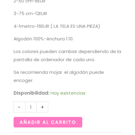
2-50 cm-8EUR
3-75 cm-12EUR
4-1metro-16EUR ( LA TELA ES UNA PIEZA)
Algodón 100%-Anchura 1.10.
Los colores pueden cambiar dependiendo de la
pantalla de ordenador de cada uno.
Se recomienda mojar. el algodón puede
encoger.
Disponibilidad:
Hay existencias
Tela
-
+
japonesa
en
AÑADIR AL CARRITO
cuadros