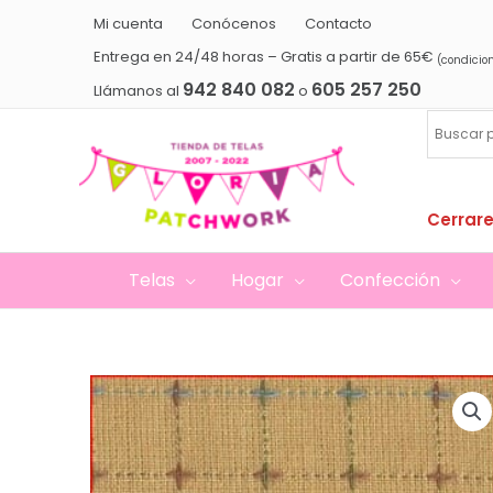
Ir
Mi cuenta
Conócenos
Contacto
al
Entrega en 24/48 horas – Gratis a partir de 65€
(condicio
contenido
942 840 082
605 257 250
Llámanos al
o
Cerrare
Telas
Hogar
Confección