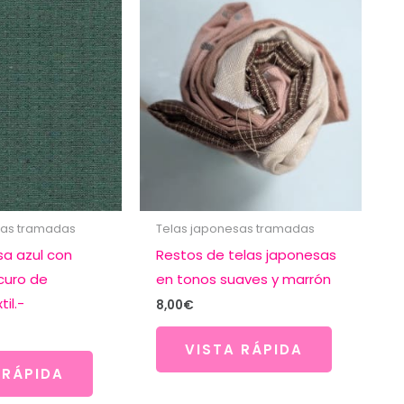
sas tramadas
Telas japonesas tramadas
sa azul con
Restos de telas japonesas
scuro de
en tonos suaves y marrón
il.-
8,00
€
VISTA RÁPIDA
 RÁPIDA