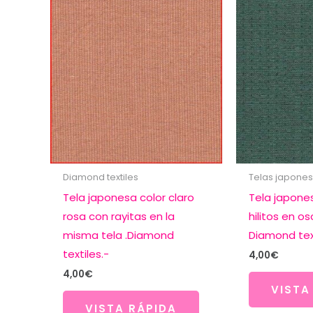
Diamond textiles
Telas japone
Tela japonesa color claro
Tela japone
rosa con rayitas en la
hilitos en o
misma tela .Diamond
Diamond text
textiles.-
4,00
€
4,00
€
VISTA
VISTA RÁPIDA