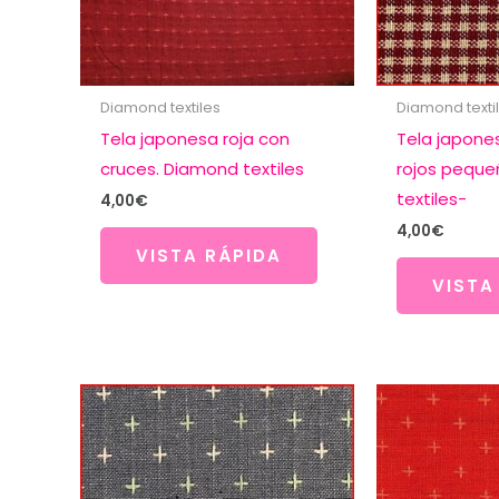
Diamond textiles
Diamond texti
Tela japonesa roja con
Tela japone
cruces. Diamond textiles
rojos peque
textiles-
4,00
€
4,00
€
VISTA RÁPIDA
VISTA