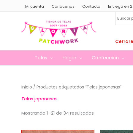
Ir
Mi cuenta
Conócenos
Contacto
Entrega en 2
al
contenido
Cerrare
Telas
Hogar
Confección
Inicio
/ Productos etiquetados “Telas japonesas”
Telas japonesas
Ordenado
Mostrando 1–21 de 34 resultados
por
popularidad