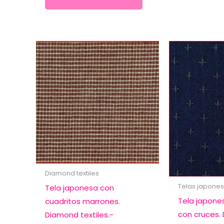
Diamond textiles
Telas japone
Tela japonesa con
Tela japone
cuadritos marrones.
con cruces. 
Diamond textiles.-