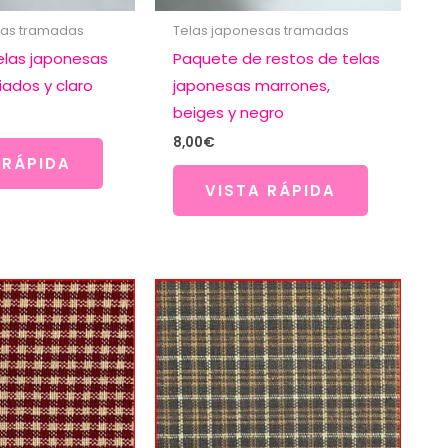
sas tramadas
Telas japonesas tramadas
elas japonesas
Paquete de restos de telas
iados y claro
japonesas marrones,
beiges y negro
8,00
€
 RÁPIDA
VISTA RÁPIDA