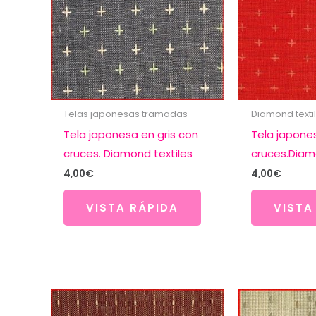
Telas japonesas tramadas
Diamond texti
Tela japonesa en gris con
Tela japone
cruces. Diamond textiles
cruces.Diam
4,00
€
4,00
€
VISTA RÁPIDA
VISTA