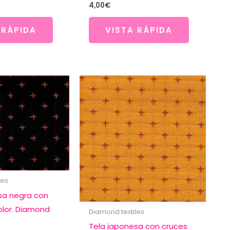
4,00
€
 RÁPIDA
VISTA RÁPIDA
les
sa negra con
olor. Diamond
Diamond textiles
Tela japonesa con cruces