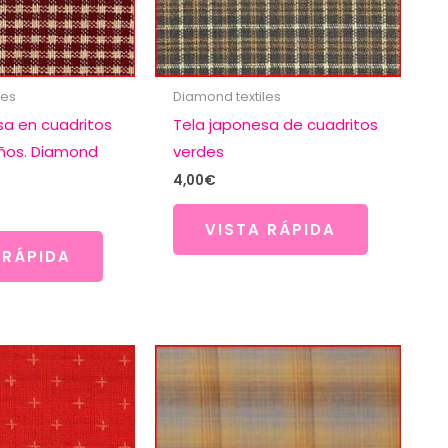
les
Diamond textiles
sa en cuadritos
Tela japonesa de cuadritos
ños. Diamond
verdes
4,00
€
VISTA RÁPIDA
 RÁPIDA