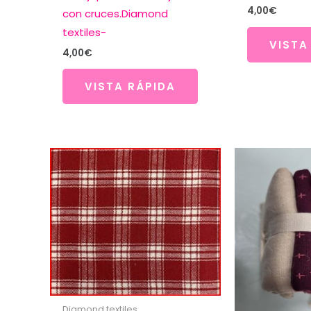
4,00
€
con cruces.Diamond
textiles-
VISTA
4,00
€
VISTA RÁPIDA
Diamond textiles