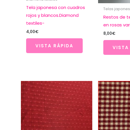
Tela japonesa con cuadros
Telas japone
rojos y blancos.Diamond
Restos de t
textiles-
en rosas var
4,00
€
8,00
€
VISTA RÁPIDA
VISTA