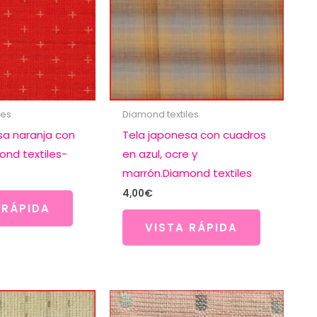
les
Diamond textiles
sa naranja con
Tela japonesa con cuadros
ond textiles-
en azul, ocre y
marrón.Diamond textiles
4,00
€
 RÁPIDA
VISTA RÁPIDA