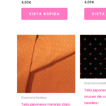
4,00
€
4,00
€
VISTA
VISTA RÁPIDA
Diamond texti
Tela japone
cruces de c
Diamond textiles
textiles-
Tela japonesa naranja claro