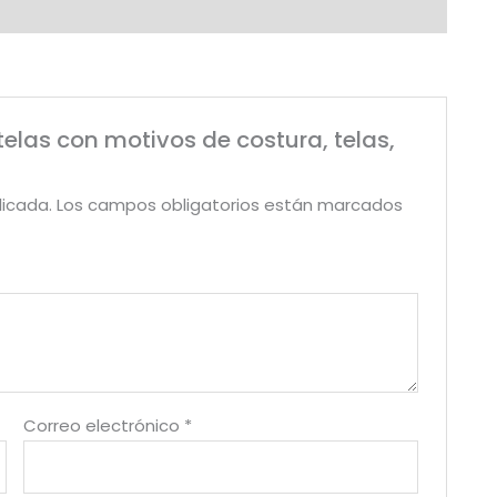
metros.
cantidad
 telas con motivos de costura, telas,
licada.
Los campos obligatorios están marcados
Correo electrónico
*