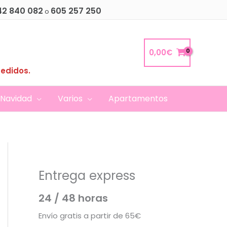
42 840 082
605 257 250
o
0,00
€
pedidos.
Navidad
Varios
Apartamentos
Entrega express
24 / 48 horas
Envío gratis a partir de 65€