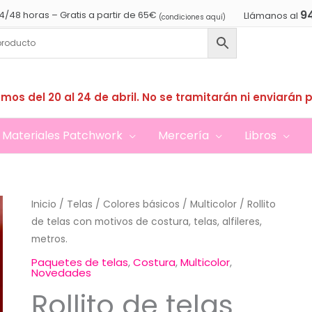
9
4/48 horas – Gratis a partir de 65€
Llámanos al
(condiciones aquí)
mos del 20 al 24 de abril. No se tramitarán ni enviarán 
Materiales Patchwork
Mercería
Libros
Inicio
/
Telas
/
Colores básicos
/
Multicolor
/ Rollito
de telas con motivos de costura, telas, alfileres,
metros.
Paquetes de telas
,
Costura
,
Multicolor
,
Novedades
Rollito de telas