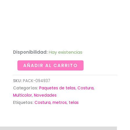
Disponibilidad:
Hay existencias
Rollito
AÑADIR AL CARRITO
de
telas
SKU:
PACK-094937
con
Categorías:
Paquetes de telas
,
Costura
,
motivos
Multicolor
,
Novedades
Etiquetas:
Costura
,
metros
,
telas
de
costura,
telas,
alfileres,