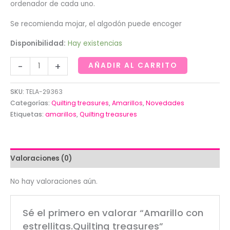
ordenador de cada uno.
Se recomienda mojar, el algodón puede encoger
Disponibilidad:
Hay existencias
Amarillo
-
+
AÑADIR AL CARRITO
con
estrellitas.Quilting
SKU:
TELA-29363
treasures
Categorías:
Quilting treasures
,
Amarillos
,
Novedades
cantidad
Etiquetas:
amarillos
,
Quilting treasures
Valoraciones (0)
No hay valoraciones aún.
Sé el primero en valorar “Amarillo con
estrellitas.Quilting treasures”