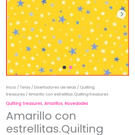
Inicio
/
Telas
/
Diseñadores de telas
/
Quilting
treasures
/ Amarillo con estrellitas.Quilting treasures
Quilting treasures
,
Amarillos
,
Novedades
Amarillo con
estrellitas.Quilting