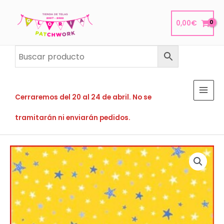
Ir
al
0,00
€
contenido
Cerraremos del 20 al 24 de abril. No se
tramitarán ni enviarán pedidos.