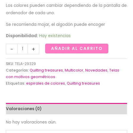
Los colores pueden cambiar dependiendo de la pantalla de
ordenador de cada uno.
Se recomienda mojar, el algodón puede encoger
Disponibilidad:
Hay existencias
Espirales
-
+
AÑADIR AL CARRITO
de
colores
SKU:
TELA-29329
sobre
Categorías:
Quilting treasures
,
Multicolor
,
Novedades
,
Telas
negro.Quilting
con motivos geométricos
Etiquetas:
espirales de colores
,
Quilting treasures
treasures
cantidad
Valoraciones (0)
No hay valoraciones aún.