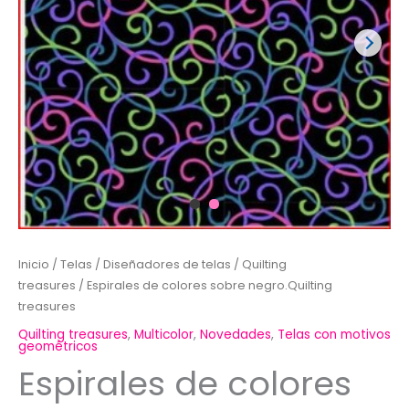
Inicio
/
Telas
/
Diseñadores de telas
/
Quilting
treasures
/ Espirales de colores sobre negro.Quilting
treasures
Quilting treasures
,
Multicolor
,
Novedades
,
Telas con motivos
geométricos
Espirales de colores