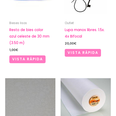
Bieses lisos
Outlet
Resto de bies color
Lupa manos libres. 1.5x.
azul celeste de 30 mm
4x Bifocal
(3.50 m)
20,00
€
1,00
€
VISTA RÁPIDA
VISTA RÁPIDA