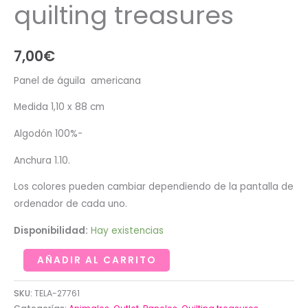
quilting treasures
7,00
€
Panel de águila americana
Medida 1,10 x 88 cm
Algodón 100%-
Anchura 1.10.
Los colores pueden cambiar dependiendo de la pantalla de
ordenador de cada uno.
Disponibilidad:
Hay existencias
Panel
AÑADIR AL CARRITO
de
águila
SKU:
TELA-27761