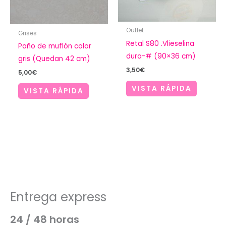
Outlet
Grises
Retal S80 .Vlieselina
Paño de muflón color
dura-# (90×36 cm)
gris (Quedan 42 cm)
3,50
€
5,00
€
VISTA RÁPIDA
VISTA RÁPIDA
Entrega express
24 / 48 horas