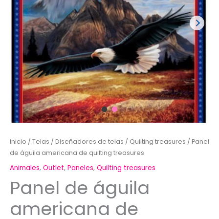
Inicio
/
Telas
/
Diseñadores de telas
/
Quilting treasures
/ Panel
de águila americana de quilting treasures
Animales
,
Outlet
,
Paneles
,
Quilting treasures
Panel de águila
americana de