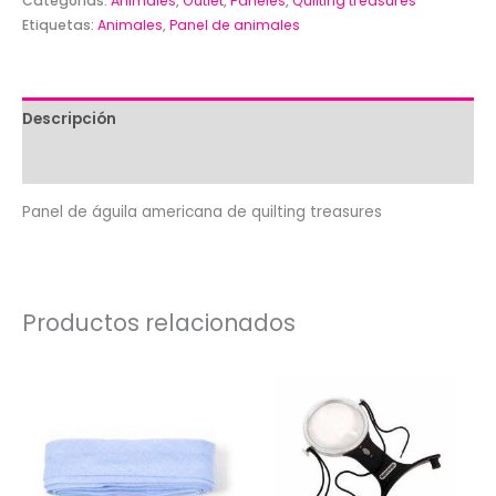
americana
Categorías:
Animales
,
Outlet
,
Paneles
,
Quilting treasures
Etiquetas:
Animales
,
Panel de animales
de
quilting
treasures
cantidad
Descripción
Valoraciones (0)
Panel de águila americana de quilting treasures
Productos relacionados