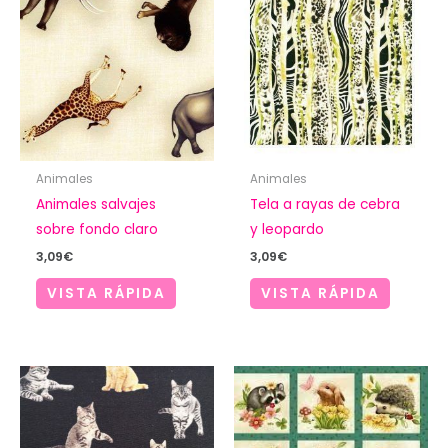
Animales
Animales
Animales salvajes
Tela a rayas de cebra
sobre fondo claro
y leopardo
3,09
€
3,09
€
VISTA RÁPIDA
VISTA RÁPIDA