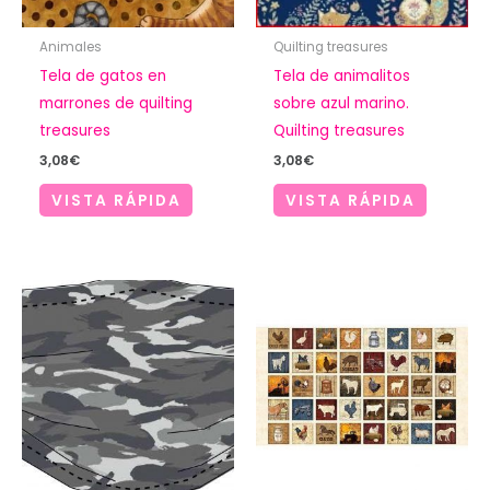
Animales
Quilting treasures
Tela de gatos en
Tela de animalitos
marrones de quilting
sobre azul marino.
treasures
Quilting treasures
3,08
€
3,08
€
VISTA RÁPIDA
VISTA RÁPIDA