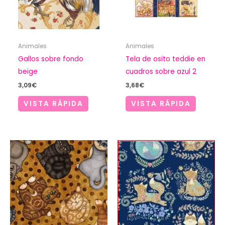
Animales
Animales
Gallos sobre fondo
Tela de osito teddie en
beige
cuadros sobre azul 2
3,09
€
3,68
€
VISTA RÁPIDA
VISTA RÁPIDA