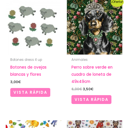
¡Oferta!
Botones dress it up
Animales
Botones de ovejas
Perro sobre verde en
blancas y flores
cuadro de loneta de
49x49cm
3,00
€
El
El
6,00
€
3,50
€
VISTA RÁPIDA
precio
precio
original
actual
VISTA RÁPIDA
era:
es:
6,00€.
3,50€.