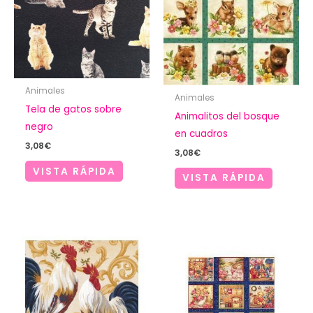
Animales
Animales
Tela de gatos sobre
Animalitos del bosque
negro
en cuadros
3,08
€
3,08
€
VISTA RÁPIDA
VISTA RÁPIDA