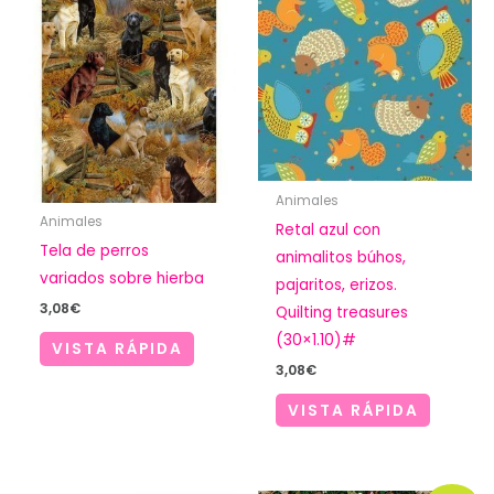
Animales
Animales
Retal azul con
Tela de perros
animalitos búhos,
variados sobre hierba
pajaritos, erizos.
3,08
€
Quilting treasures
(30×1.10)#
VISTA RÁPIDA
3,08
€
VISTA RÁPIDA