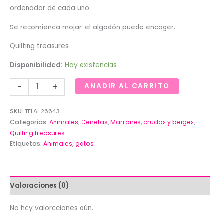
ordenador de cada uno.
Se recomienda mojar. el algodón puede encoger.
Quilting treasures
Disponibilidad:
Hay existencias
Tela
-
+
AÑADIR AL CARRITO
de
gatos
SKU:
TELA-26643
en
Categorías:
Animales
,
Cenefas
,
Marrones, crudos y beiges
,
cenefas.Quilting
Quilting treasures
Etiquetas:
Animales
,
gatos
treasures
cantidad
Valoraciones (0)
No hay valoraciones aún.