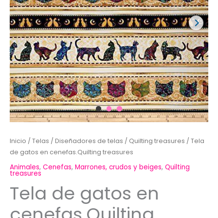
Inicio
/
Telas
/
Diseñadores de telas
/
Quilting treasures
/ Tela
de gatos en cenefas.Quilting treasures
Animales
,
Cenefas
,
Marrones, crudos y beiges
,
Quilting
treasures
Tela de gatos en
cenefas.Quilting