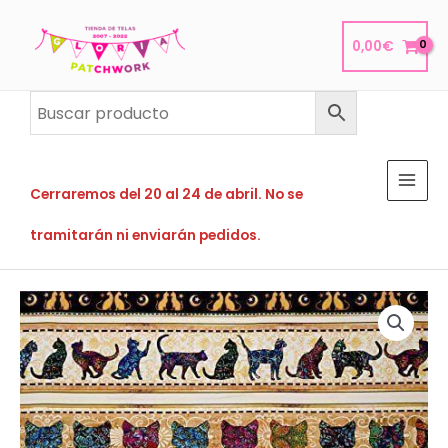
Ir
al
0,00
€
contenido
Cerraremos del 20 al 24 de abril. No se
tramitarán ni enviarán pedidos.