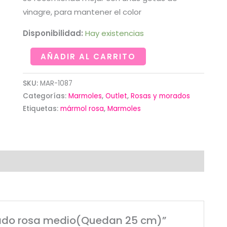
vinagre, para mantener el color
Disponibilidad:
Hay existencias
Marmoleado
AÑADIR AL CARRITO
rosa
medio(Quedan
SKU:
MAR-1087
25
Categorías:
Marmoles
,
Outlet
,
Rosas y morados
cm)
Etiquetas:
mármol rosa
,
Marmoles
cantidad
eado rosa medio(Quedan 25 cm)”