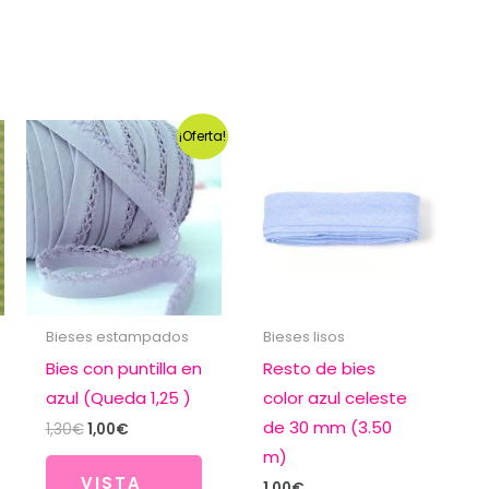
¡Oferta!
Bieses estampados
Bieses lisos
Bies con puntilla en
Resto de bies
azul (Queda 1,25 )
color azul celeste
de 30 mm (3.50
El
El
1,30
€
1,00
€
precio
precio
m)
original
actual
VISTA
era:
es:
1,00
€