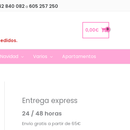
42 840 082
605 257 250
o
0,00
€
pedidos.
Navidad
Varios
Apartamentos
Entrega express
24 / 48 horas
Envío gratis a partir de 65€