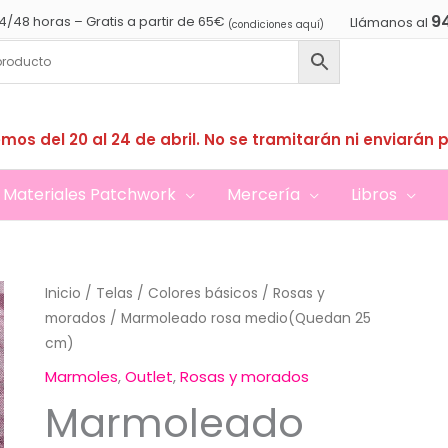
9
4/48 horas – Gratis a partir de 65€
Llámanos al
(condiciones aquí)
mos del 20 al 24 de abril. No se tramitarán ni enviarán 
Materiales Patchwork
Mercería
Libros
Inicio
/
Telas
/
Colores básicos
/
Rosas y
morados
/ Marmoleado rosa medio(Quedan 25
cm)
Marmoles
,
Outlet
,
Rosas y morados
Marmoleado