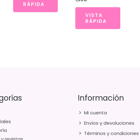
RÁPIDA
1,30€.
1,00€.
VISTA
RÁPIDA
gorías
Información
Mi cuenta
iales
Envíos y devoluciones
ría
Términos y condiciones
 y revistas