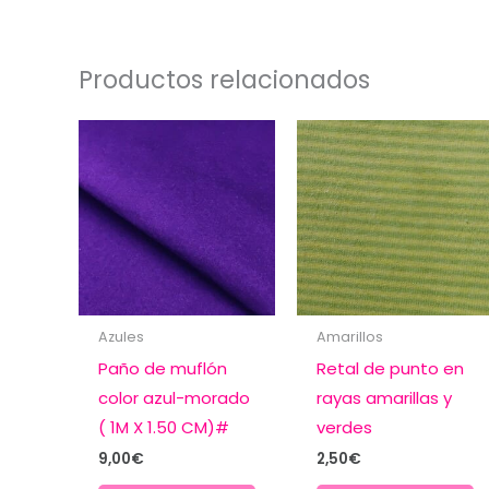
Productos relacionados
Azules
Amarillos
Paño de muflón
Retal de punto en
color azul-morado
rayas amarillas y
( 1M X 1.50 CM)#
verdes
9,00
€
2,50
€