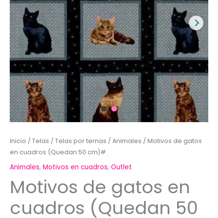
Inicio
/
Telas
/
Telas por temas
/
Animales
/ Motivos de gatos
en cuadros (Quedan 50 cm)#
Animales
,
Motivos en cuadros
,
Outlet
Motivos de gatos en
cuadros (Quedan 50