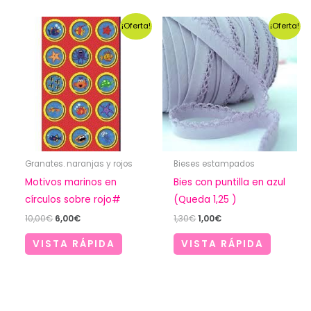
¡Oferta!
¡Oferta!
Granates. naranjas y rojos
Bieses estampados
Motivos marinos en
Bies con puntilla en azul
círculos sobre rojo#
(Queda 1,25 )
El
El
El
El
10,00
€
6,00
€
1,30
€
1,00
€
precio
precio
precio
precio
original
actual
original
actual
VISTA RÁPIDA
VISTA RÁPIDA
era:
es:
era:
es:
10,00€.
6,00€.
1,30€.
1,00€.