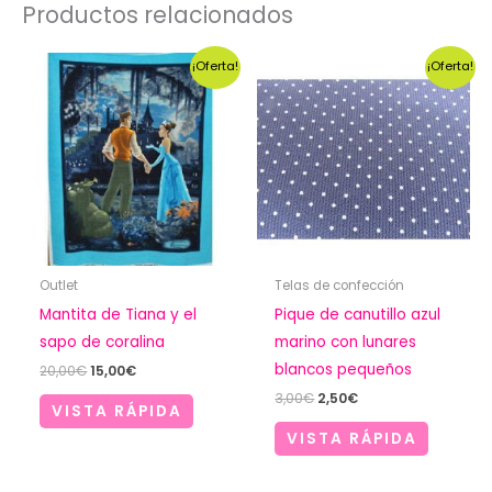
Productos relacionados
¡Oferta!
¡Oferta!
Outlet
Telas de confección
Mantita de Tiana y el
Pique de canutillo azul
sapo de coralina
marino con lunares
blancos pequeños
El
El
20,00
€
15,00
€
precio
precio
El
El
3,00
€
2,50
€
original
actual
VISTA RÁPIDA
precio
precio
era:
es:
original
actual
VISTA RÁPIDA
20,00€.
15,00€.
era:
es:
3,00€.
2,50€.