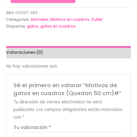
de
gatos
SKU:
OUTLET-283
en
Categorías:
Animales
,
Motivos en cuadros
,
Outlet
Etiquetas:
gatos
,
gatos en cuadros
cuadros
(Quedan
50
cm)#
Valoraciones (0)
cantidad
No hay valoraciones aún.
Sé el primero en valorar “Motivos de
gatos en cuadros (Quedan 50 cm)#”
Tu dirección de correo electrónico no será
publicada.
Los campos obligatorios están marcados
con
*
Tu valoración
*