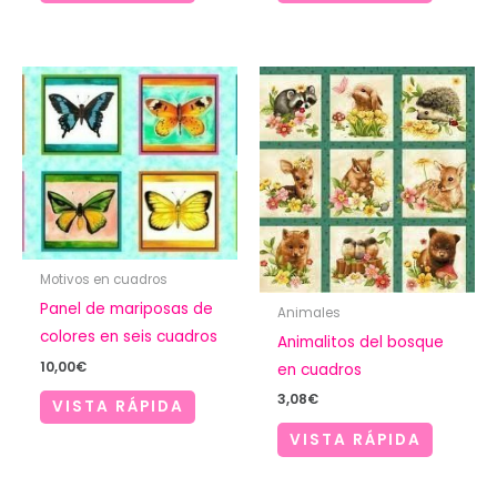
3,68€.
2,00€.
Motivos en cuadros
Panel de mariposas de
Animales
colores en seis cuadros
Animalitos del bosque
10,00
€
en cuadros
3,08
€
VISTA RÁPIDA
VISTA RÁPIDA