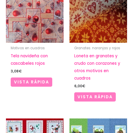
Motivos en cuadros
Granates. naranjas y rojos
Tela navideña con
Loneta en granates y
cascabeles rojos
crudo con corazones y
otros motivos en
3,08
€
cuadros
VISTA RÁPIDA
6,00
€
VISTA RÁPIDA