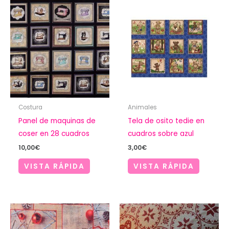
Costura
Animales
Panel de maquinas de
Tela de osito tedie en
coser en 28 cuadros
cuadros sobre azul
10,00
€
3,00
€
VISTA RÁPIDA
VISTA RÁPIDA