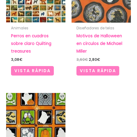
Animales
Diseñadores de telas
Perros en cuadros
Motivos de Halloween
sobre claro Quilting
en círculos de Michael
treasures
Miller
El
El
3,08
€
3,60
€
2,80
€
precio
precio
original
actual
VISTA RÁPIDA
VISTA RÁPIDA
era:
es:
3,60€.
2,80€.