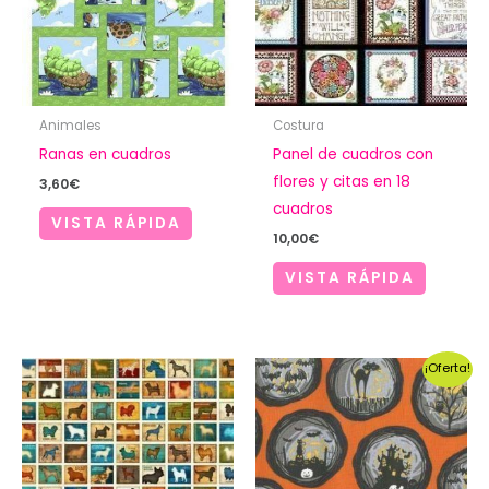
Animales
Costura
Ranas en cuadros
Panel de cuadros con
flores y citas en 18
3,60
€
cuadros
VISTA RÁPIDA
10,00
€
VISTA RÁPIDA
¡Oferta!