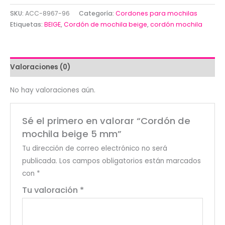
mochila
SKU:
ACC-8967-96
Categoría:
Cordones para mochilas
beige
Etiquetas:
BEIGE
,
Cordón de mochila beige
,
cordón mochila
5
mm
cantidad
Valoraciones (0)
No hay valoraciones aún.
Sé el primero en valorar “Cordón de
mochila beige 5 mm”
Tu dirección de correo electrónico no será
publicada.
Los campos obligatorios están marcados
con
*
Tu valoración
*