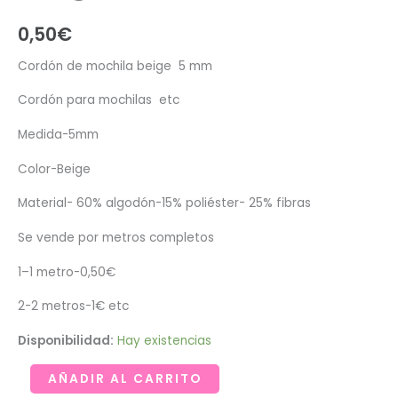
0,50
€
Cordón de mochila beige 5 mm
Cordón para mochilas etc
Medida-5mm
Color-Beige
Material- 60% algodón-15% poliéster- 25% fibras
Se vende por metros completos
1–1 metro-0,50€
2-2 metros-1€ etc
Disponibilidad:
Hay existencias
Cordón
AÑADIR AL CARRITO
de