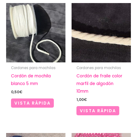
Cordones para mochilas
Cordones para mochilas
Cordón de mochila
Cordón de fraile color
blanco 5 mm
marfil de algodón
10mm
0,50
€
1,00
€
VISTA RÁPIDA
VISTA RÁPIDA