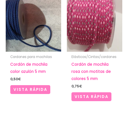
Cordones para mochilas
Elásticos/Cintas/cordones
Cordón de mochila
Cordón de mochila
color azulón 5 mm
rosa con motitas de
colores 5 mm
0,50
€
0,75
€
VISTA RÁPIDA
VISTA RÁPIDA