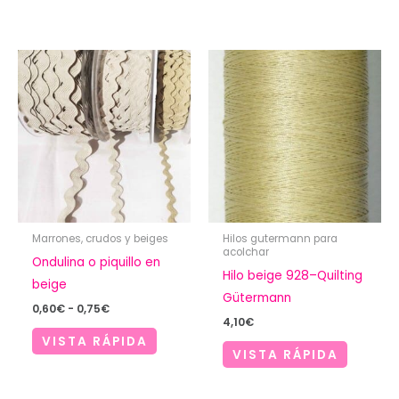
Marrones, crudos y beiges
Hilos gutermann para
acolchar
Ondulina o piquillo en
Hilo beige 928–Quilting
beige
Gütermann
Rango
0,60
€
-
0,75
€
de
4,10
€
precios:
VISTA RÁPIDA
desde
VISTA RÁPIDA
0,60€
hasta
0,75€