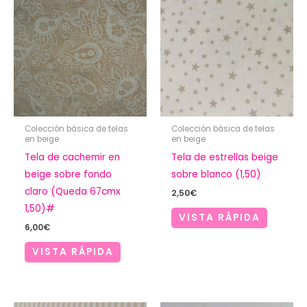
Colección básica de telas
Colección básica de telas
en beige
en beige
Tela de cachemir en
Tela de estrellas beige
beige sobre fondo
sobre blanco (1,50)
claro (Queda 67cmx
2,50
€
1,50)#
VISTA RÁPIDA
6,00
€
VISTA RÁPIDA