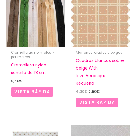
Cremalleras normales y
Marrones, crudos y beiges
por metros.
Cuadros blancos sobre
Cremallera nylón
beige.With
sencilla de 18 cm
love.Veronique
0,80
€
Requena
El
El
4,00
€
2,50
€
VISTA RÁPIDA
precio
precio
original
actual
VISTA RÁPIDA
era:
es:
4,00€.
2,50€.