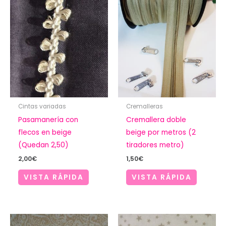
Cintas variadas
Cremalleras
Pasamanería con
Cremallera doble
flecos en beige
beige por metros (2
(Quedan 2,50)
tiradores metro)
2,00
€
1,50
€
VISTA RÁPIDA
VISTA RÁPIDA