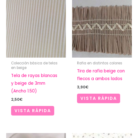
Colección básica de telas
Rafia en distintos colores
en beige
Tira de rafia beige con
Tela de rayas blancas
flecos a ambos lados
y beige de 3mm
3,90
€
(Ancho 1.50)
VISTA RÁPIDA
2,50
€
VISTA RÁPIDA