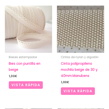
Bieses estampados
Cintas de nylon y algodón
Bies con puntilla en
Cinta polipropileno
beige
mochila beige de 30 y
40mm.Manubens
1,30
€
1,00
€
VISTA RÁPIDA
VISTA RÁPIDA