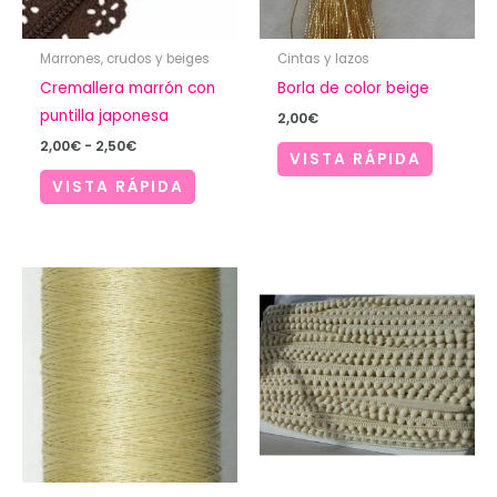
Marrones, crudos y beiges
Cintas y lazos
Cremallera marrón con
Borla de color beige
puntilla japonesa
2,00
€
Rango
2,00
€
-
2,50
€
VISTA RÁPIDA
de
precios:
VISTA RÁPIDA
desde
2,00€
hasta
2,50€