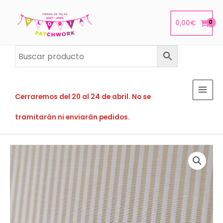
Ir
al
0,00
€
contenido
Cerraremos del 20 al 24 de abril. No se
tramitarán ni enviarán pedidos.