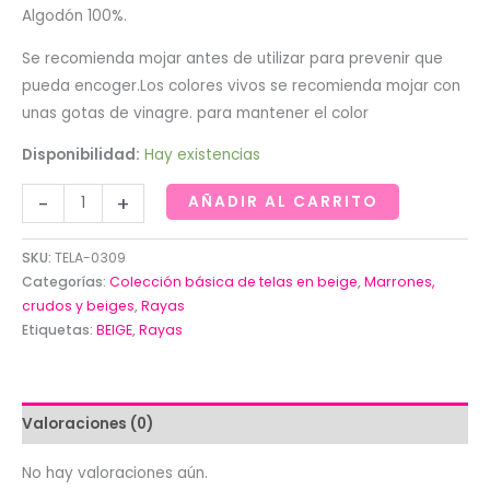
Algodón 100%.
Se recomienda mojar antes de utilizar para prevenir que
pueda encoger.Los colores vivos se recomienda mojar con
unas gotas de vinagre. para mantener el color
Disponibilidad:
Hay existencias
Tela
-
+
AÑADIR AL CARRITO
de
rayas
SKU:
TELA-0309
blancas
Categorías:
Colección básica de telas en beige
,
Marrones,
y
crudos y beiges
,
Rayas
Etiquetas:
BEIGE
,
Rayas
beige
de
3mm
(Ancho
Valoraciones (0)
1.50)
cantidad
No hay valoraciones aún.