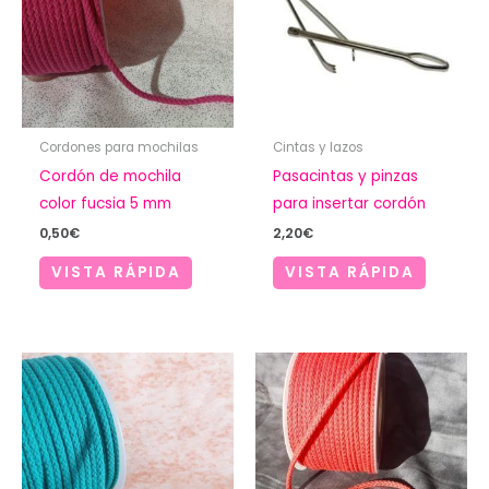
Cordones para mochilas
Cintas y lazos
Cordón de mochila
Pasacintas y pinzas
color fucsia 5 mm
para insertar cordón
0,50
€
2,20
€
VISTA RÁPIDA
VISTA RÁPIDA