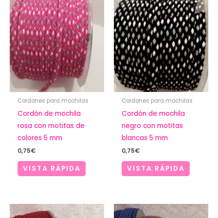
Cordones para mochilas
Cordones para mochilas
Cordón de mochila
Cordón de mochila
rosa con motitas de
negro con motitas
colores 5 mm
blancas 5 mm
0,75
€
0,75
€
VISTA RÁPIDA
VISTA RÁPIDA