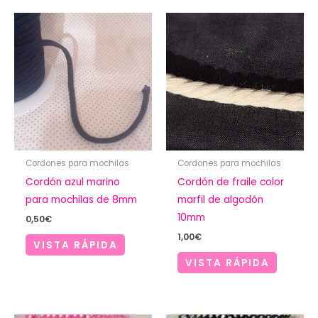
Cordones para mochilas
Cordones para mochilas
Cordón azul marino
Cordón de fraile color
para mochilas de 8mm
marfil de algodón
10mm
0,50
€
1,00
€
VISTA RÁPIDA
VISTA RÁPIDA