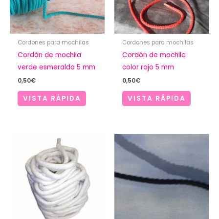
Cordones para mochilas
Cordones para mochilas
Cordón de mochila
Cordón de mochila
verde esmeralda 5 mm
color rojo 5 mm
0,50
€
0,50
€
VISTA RÁPIDA
VISTA RÁPIDA