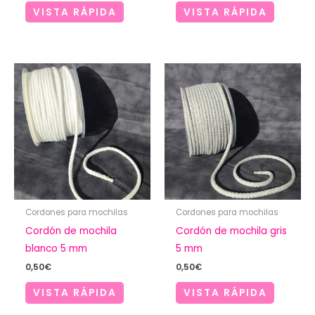
VISTA RÁPIDA
VISTA RÁPIDA
Cordones para mochilas
Cordones para mochilas
Cordón de mochila
Cordón de mochila gris
blanco 5 mm
5 mm
0,50
€
0,50
€
VISTA RÁPIDA
VISTA RÁPIDA