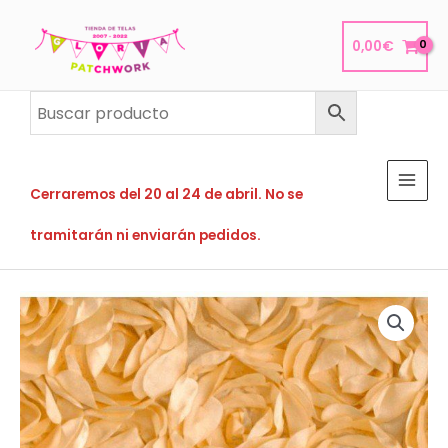
Ir
al
0,00
€
contenido
Cerraremos del 20 al 24 de abril. No se
tramitarán ni enviarán pedidos.