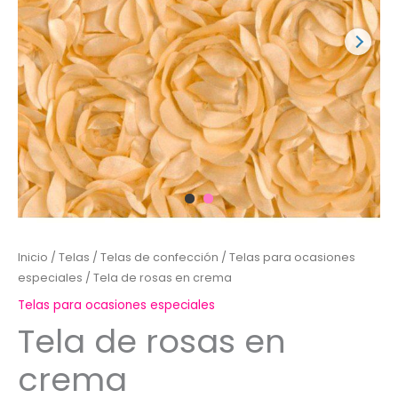
Inicio
/
Telas
/
Telas de confección
/
Telas para ocasiones
especiales
/ Tela de rosas en crema
Telas para ocasiones especiales
Tela de rosas en
crema