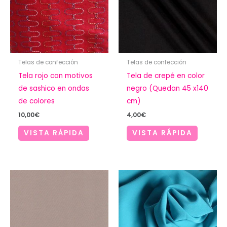
Telas de confección
Telas de confección
Tela rojo con motivos
Tela de crepé en color
de sashico en ondas
negro (Quedan 45 x140
de colores
cm)
10,00
€
4,00
€
VISTA RÁPIDA
VISTA RÁPIDA