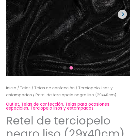
Inicio
/
Telas
/
Telas de confección
/
Terciopelo lisos y
estampados
/ Retel de terciopelo negro liso (29x40cm)
Outlet
,
Telas de confección
,
Telas para ocasiones
especiales
,
Terciopelo lisos y estampados
Retel de terciopelo
negro liso (29x40cm)