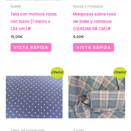
Outlet
Rosas y morados
Tela con motivos rosas
Mariposas sobre rosa
con lazos (1 metro x
de baile y romance
1,34 cm)#
(QUEDAN 58 CM)#
15,00
€
6,00
€
VISTA RÁPIDA
VISTA RÁPIDA
¡Oferta!
¡Oferta!
Telas de confección
Azules