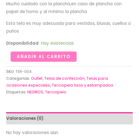
Mucho cuidado con la plancha,en caso de plancha con
papel de horno y al mínimo la plancha
Esta tela es muy adecuada para vestidos, blusas, cuellos o
puños
Disponibilidad:
Hay existencias
Retel
AÑADIR AL CARRITO
de
terciopelo
SKU:
TER-004
negro
Categorías:
Outlet
,
Telas de confección
,
Telas para
ocasiones especiales
,
Terciopelo lisos y estampados
liso
Etiquetas:
NEGROS
,
Terciopelo
(29x40cm)
cantidad
Valoraciones (0)
No hay valoraciones aún.