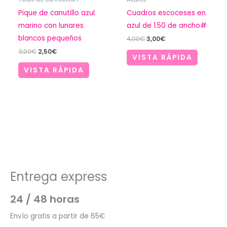
Pique de canutillo azul
Cuadros escoceses en
marino con lunares
azul de 1.50 de ancho#
blancos pequeños
El
El
4,00
€
3,00
€
precio
precio
El
El
3,00
€
2,50
€
original
actual
VISTA RÁPIDA
precio
precio
era:
es:
original
actual
VISTA RÁPIDA
4,00€.
3,00€.
era:
es:
3,00€.
2,50€.
Entrega express
24 / 48 horas
Envío gratis a partir de 65€