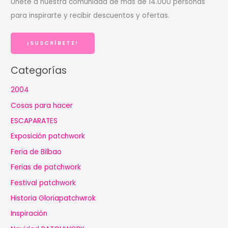
Únete a nuestra comunidad de más de 14.000 personas
c
para inspirarte y recibir descuentos y ofertas.
a
r
¡SUSCRÍBETE!
Categorías
2004
Cosas para hacer
ESCAPARATES
Exposición patchwork
Feria de Bilbao
Ferias de patchwork
Festival patchwork
Historia Gloriapatchwrok
Inspiración