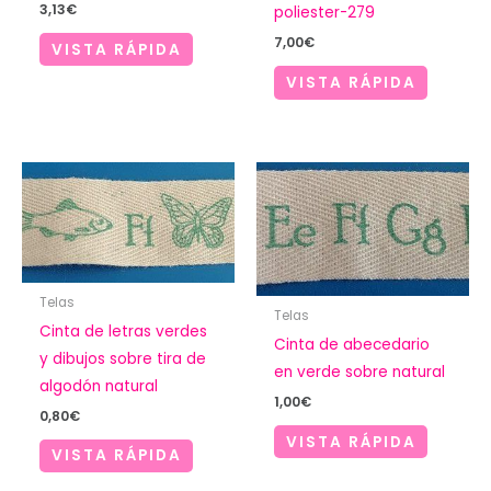
3,13
€
poliester-279
7,00
€
VISTA RÁPIDA
VISTA RÁPIDA
Telas
Telas
Cinta de letras verdes
Cinta de abecedario
y dibujos sobre tira de
en verde sobre natural
algodón natural
1,00
€
0,80
€
VISTA RÁPIDA
VISTA RÁPIDA