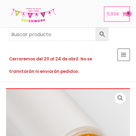
Ir
al
0,00
€
contenido
Cerraremos del 20 al 24 de abril. No se
tramitarán ni enviarán pedidos.