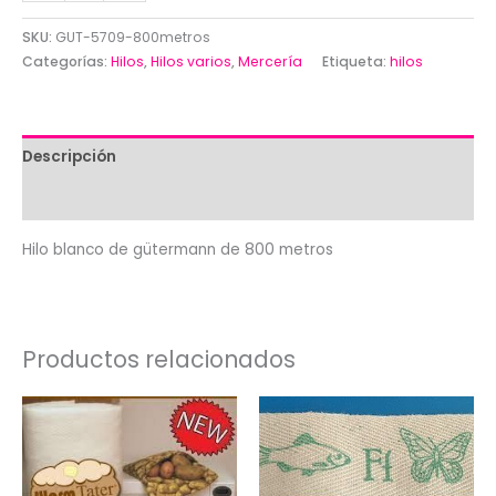
blanco
de
SKU:
GUT-5709-800metros
gütermann
Categorías:
Hilos
,
Hilos varios
,
Mercería
Etiqueta:
hilos
de
800
metros
Descripción
cantidad
Valoraciones (0)
Hilo blanco de gütermann de 800 metros
Productos relacionados