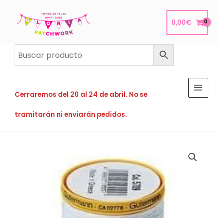
Ir
al
0,00
€
contenido
Cerraremos del 20 al 24 de abril. No se
tramitarán ni enviarán pedidos.