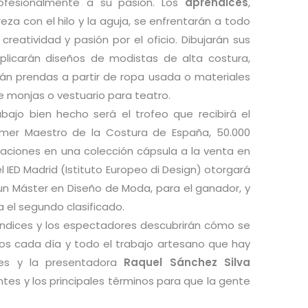
rofesionalmente a su pasión. Los
aprendices
,
a con el hilo y la aguja, se enfrentarán a todo
reatividad y pasión por el oficio. Dibujarán sus
eplicarán diseños de modistas de alta costura,
rán prendas a partir de ropa usada o materiales
e monjas o vestuario para teatro.
bajo bien hecho será el trofeo que recibirá el
imer Maestro de la Costura de España, 50.000
eaciones en una colección cápsula a la venta en
l IED Madrid (Istituto Europeo di Design) otorgará
 un Máster en Diseño de Moda, para el ganador, y
a el segundo clasificado.
rendices y los espectadores descubrirán cómo se
os cada día y todo el trabajo artesano que hay
ces y la presentadora
Raquel Sánchez Silva
tes y los principales términos para que la gente