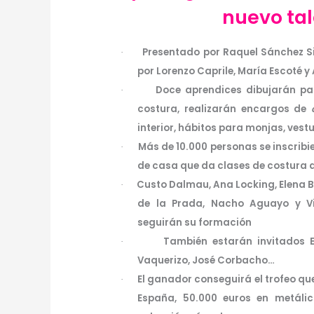
nuevo ta
Presentado por Raquel Sánchez S
·
por Lorenzo Caprile, María Escoté 
Doce aprendices dibujarán pat
·
costura, realizarán encargos de
interior, hábitos para monjas, vest
Más de 10.000 personas se inscribi
·
de casa que da clases de costura 
Custo Dalmau, Ana Locking, Elena B
·
de la Prada, Nacho Aguayo y Vic
seguirán su formación
También estarán invitados E
·
Vaquerizo, José Corbacho…
El ganador conseguirá el trofeo qu
·
España, 50.000 euros en metáli