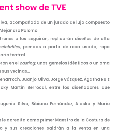
lent show de TVE
ilva, acompañada de un jurado de lujo compuesto
y Alejandro Palomo
rones o los seguirán, replicarán diseños de alta
celebrities
, prendas a partir de ropa usada, ropa
uario teatral…
eron en el
casting
: unos gemelos idénticos o un ama
a sus vecinas…
enarroch, Juanjo Oliva, Jorge Vázquez, Ágatha Ruiz
ky Martín Berrocal, entre los diseñadores que
ugenia Silva, Bibiana Fernández, Alaska y Mario
e le acredita como primer Ma
estro de la Costura de
co y sus creaciones saldrán a la venta en una