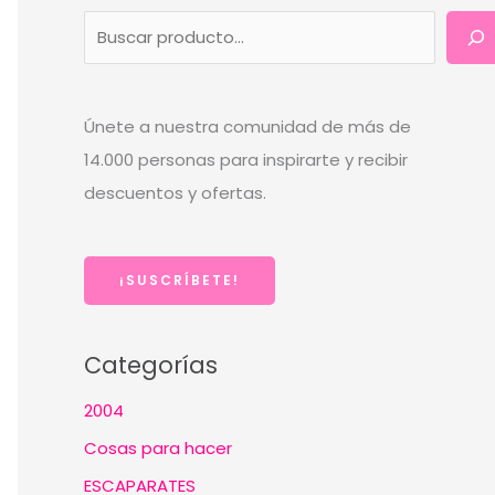
B
u
s
c
Únete a nuestra comunidad de más de
a
14.000 personas para inspirarte y recibir
r
descuentos y ofertas.
¡SUSCRÍBETE!
Categorías
2004
Cosas para hacer
ESCAPARATES