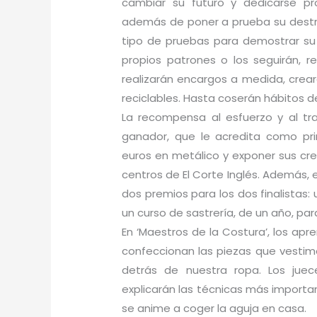
cambiar su futuro y dedicarse p
además de poner a prueba su destrez
tipo de pruebas para demostrar su c
propios patrones o los seguirán, r
realizarán encargos a medida, crea
reciclables. Hasta coserán hábitos d
La recompensa al esfuerzo y al tra
ganador, que le acredita como pr
euros en metálico y exponer sus cr
centros de El Corte Inglés. Además, e
dos premios para los dos finalistas:
un curso de sastrería, de un año, par
En ‘Maestros de la Costura’, los ap
confeccionan las piezas que vestim
detrás de nuestra ropa. Los jue
explicarán las técnicas más importan
se anime a coger la aguja en casa.