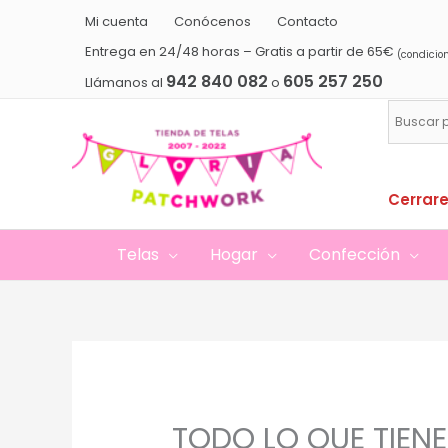
Ir
Mi cuenta
Conócenos
Contacto
al
Entrega en 24/48 horas – Gratis a partir de 65€
(condicio
contenido
942 840 082
605 257 250
Llámanos al
o
Cerrare
Telas
Hogar
Confección
TODO LO QUE TIENE