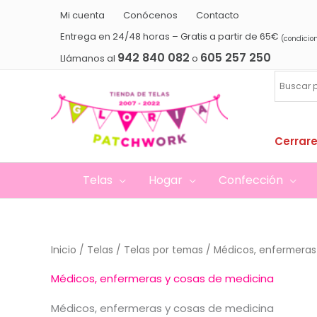
Ir
Mi cuenta
Conócenos
Contacto
al
Entrega en 24/48 horas – Gratis a partir de 65€
(condicio
contenido
942 840 082
605 257 250
Llámanos al
o
Cerrare
Telas
Hogar
Confección
Inicio
/
Telas
/
Telas por temas
/ Médicos, enfermeras
Médicos, enfermeras y cosas de medicina
Médicos, enfermeras y cosas de medicina