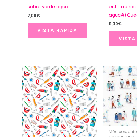
sobre verde agua
enfermeras 
agua#(Qued
2,00
€
9,00
€
VISTA RÁPIDA
VISTA
Médicos, enf
de medicina