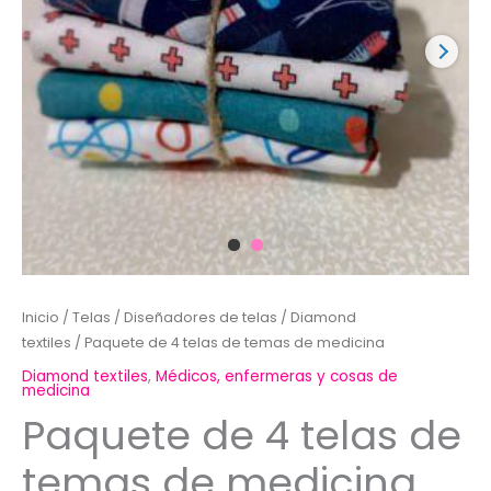
Inicio
/
Telas
/
Diseñadores de telas
/
Diamond
textiles
/ Paquete de 4 telas de temas de medicina
Diamond textiles
,
Médicos, enfermeras y cosas de
medicina
Paquete de 4 telas de
temas de medicina