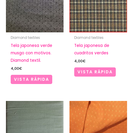
Diamond textiles
Diamond textiles
Tela japonesa verde
Tela japonesa de
musgo con motivos.
cuadritos verdes
Diamond textil.
4,00
€
4,00
€
VISTA RÁPIDA
VISTA RÁPIDA