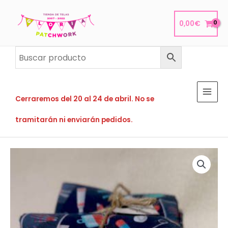
Ir
al
0,00
€
contenido
Cerraremos del 20 al 24 de abril. No se
tramitarán ni enviarán pedidos.