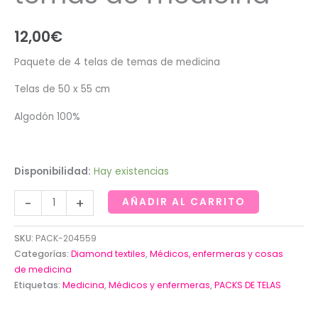
12,00
€
Paquete de 4 telas de temas de medicina
Telas de 50 x 55 cm
Algodón 100%
Disponibilidad:
Hay existencias
Paquete
-
+
AÑADIR AL CARRITO
de
4
SKU:
PACK-204559
telas
Categorías:
Diamond textiles
,
Médicos, enfermeras y cosas
de
de medicina
Etiquetas:
Medicina
,
Médicos y enfermeras
,
PACKS DE TELAS
temas
de