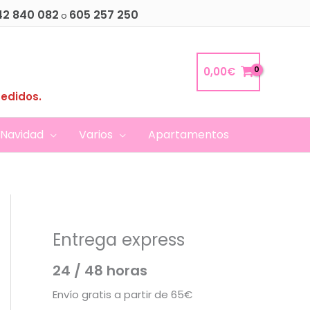
42 840 082
605 257 250
o
0,00
€
pedidos.
Navidad
Varios
Apartamentos
Entrega express
24 / 48 horas
Envío gratis a partir de 65€