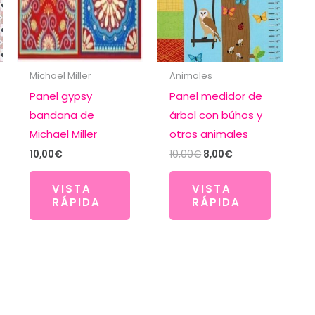
Michael Miller
Animales
Panel gypsy
Panel medidor de
bandana de
árbol con búhos y
Michael Miller
otros animales
El
El
10,00
€
10,00
€
8,00
€
precio
precio
original
actual
VISTA
VISTA
era:
es:
RÁPIDA
RÁPIDA
10,00€.
8,00€.