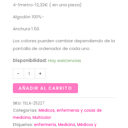
4-1metro-12,32€ ( en una pieza)
Algodón 100%-
Anchura 1.50.
Los colores pueden cambiar dependiendo de la
pantalla de ordenador de cada uno.
Disponibilidad:
Hay existencias
Tela
-
+
de
materiales
AÑADIR AL CARRITO
de
enfermería
SKU:
TELA-25227
Categorías:
Médicos, enfermeras y cosas de
sobre
medicina
,
Multicolor
verde
Etiquetas:
enfermería
,
Medicina
,
Médicos y
cantidad