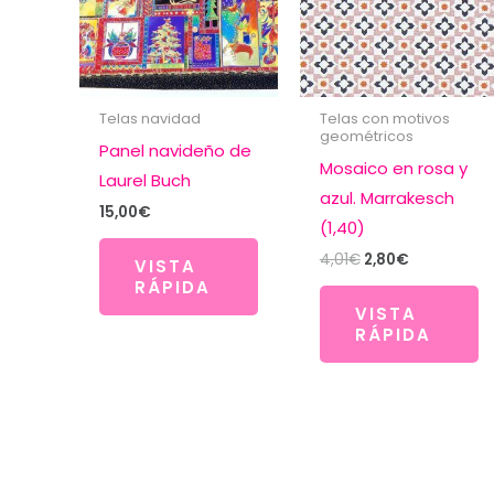
Telas navidad
Telas con motivos
geométricos
Panel navideño de
Mosaico en rosa y
Laurel Buch
azul. Marrakesch
15,00
€
(1,40)
El
El
4,01
€
2,80
€
VISTA
precio
precio
RÁPIDA
original
actual
VISTA
era:
es:
RÁPIDA
4,01€.
2,80€.