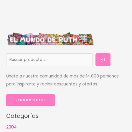
B
u
s
Únete a nuestra comunidad de más de 14.000 personas
c
para inspirarte y recibir descuentos y ofertas.
a
r
¡SUSCRÍBETE!
Categorías
2004