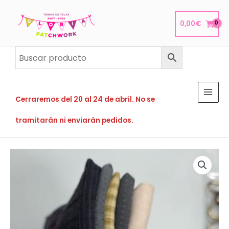
Ir
al
0,00
€
contenido
Cerraremos del 20 al 24 de abril. No se
tramitarán ni enviarán pedidos.