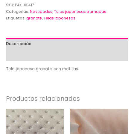
telas
SKU:
PAK-181417
japonesas
Categorías:
Novedades
,
Telas japonesas tramadas
Etiquetas:
granate
,
Telas japonesas
en
verdes,
azules
y
Descripción
beiges
Valoraciones (0)
cantidad
Tela japonesa granate con motitas
Productos relacionados