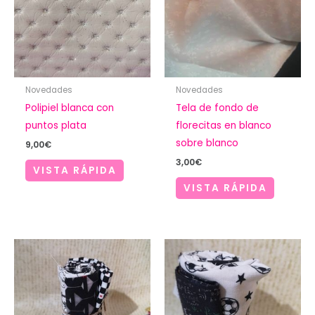
Novedades
Novedades
Polipiel blanca con
Tela de fondo de
puntos plata
florecitas en blanco
sobre blanco
9,00
€
3,00
€
VISTA RÁPIDA
VISTA RÁPIDA