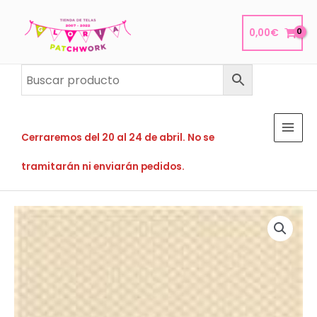
Ir
al
0,00
€
contenido
Cerraremos del 20 al 24 de abril. No se
tramitarán ni enviarán pedidos.