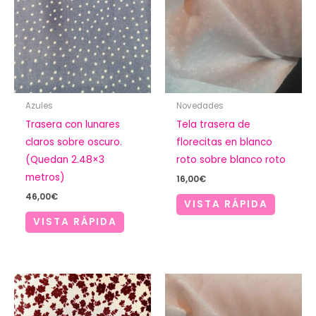
Azules
Novedades
Trasera con lunares
Tela trasera de
claros sobre oscuro.
florecitas en blanco
(Quedan 2.48×3
roto sobre blanco roto
metros)
16,00
€
46,00
€
VISTA RÁPIDA
VISTA RÁPIDA