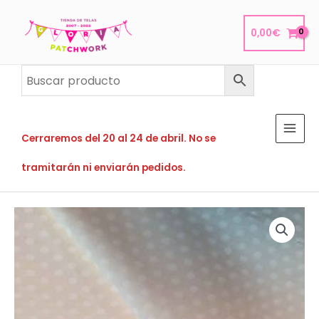
Ir
al
0,00
€
contenido
Cerraremos del 20 al 24 de abril. No se
tramitarán ni enviarán pedidos.