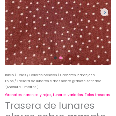
Inicio
/
Telas
/
Colores básicos
/
Granates. naranjas y
rojos
/ Trasera de lunares claros sobre granate satinado.
(Anchura 3 metros )
Granates. naranjas y rojos
,
Lunares variados
,
Telas traseras
Trasera de lunares