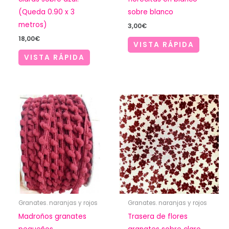
(Queda 0.90 x 3
sobre blanco
metros)
3,00
€
18,00
€
VISTA RÁPIDA
VISTA RÁPIDA
Granates. naranjas y rojos
Granates. naranjas y rojos
Madroños granates
Trasera de flores