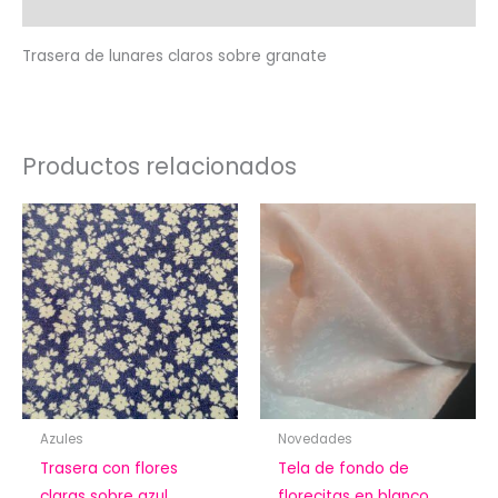
Valoraciones (0)
cantidad
Trasera de lunares claros sobre granate
Productos relacionados
Azules
Novedades
Trasera con flores
Tela de fondo de
claras sobre azul.
florecitas en blanco