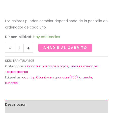
Los colores pueden cambiar dependiendo de la pantalla de
ordenador de cada uno.
Disponibilidad:
Hay existencias
Trasera
-
+
AÑADIR AL CARRITO
de
lunares
SKU:
TRA-TULA1805
claros
Categorías:
Granates. naranjas y rojos
,
Lunares variados
,
sobre
Telas traseras
Etiquetas:
country
,
Country en granates(1.50)
,
granate
,
granate
Lunares
satinado.
(Anchura
3
metros
Descripción
)