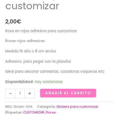
customizar
2,00
€
Rosa en rojos adhesiva para customizar
Rosas rojos adhesivas
Medida 16 alto x 8 cm ancho
Adhesivo, para pegar con la plancha
Ideal para decorar camisetas, cazadoras vaqueras etc
Disponibilidad:
Hay existencias
Rosa
-
+
AÑADIR AL CARRITO
en
rojos
SKU:
Sticker-004
Categoría:
Stickers para customizar
adhesiva
Etiquetas:
CUSTOMIZAR
,
Flores