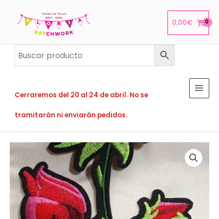
Ir
al
0,00
€
contenido
Cerraremos del 20 al 24 de abril. No se
tramitarán ni enviarán pedidos.