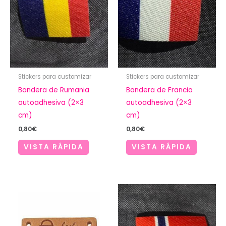
Stickers para customizar
Stickers para customizar
Bandera de Rumania
Bandera de Francia
autoadhesiva (2×3
autoadhesiva (2×3
cm)
cm)
0,80
€
0,80
€
VISTA RÁPIDA
VISTA RÁPIDA