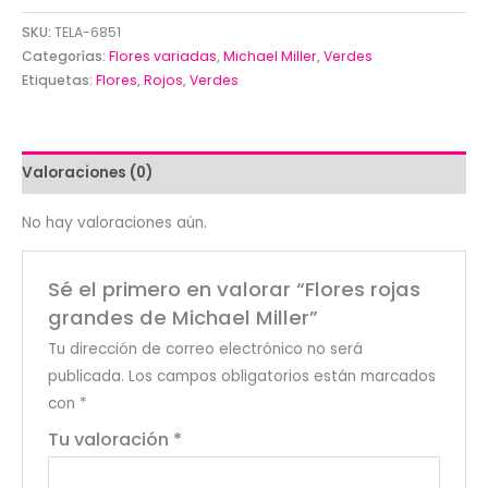
grandes
SKU:
TELA-6851
de
Categorías:
Flores variadas
,
Michael Miller
,
Verdes
Michael
Etiquetas:
Flores
,
Rojos
,
Verdes
Miller
cantidad
Valoraciones (0)
No hay valoraciones aún.
Sé el primero en valorar “Flores rojas
grandes de Michael Miller”
Tu dirección de correo electrónico no será
publicada.
Los campos obligatorios están marcados
con
*
Tu valoración
*