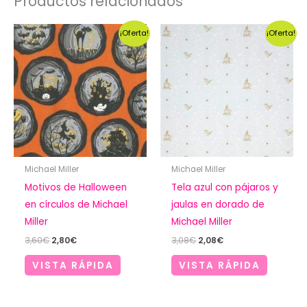
Productos relacionados
¡Oferta!
¡Oferta!
Michael Miller
Michael Miller
Motivos de Halloween
Tela azul con pájaros y
en círculos de Michael
jaulas en dorado de
Miller
Michael Miller
El
El
El
El
3,60
€
2,80
€
3,08
€
2,08
€
precio
precio
precio
precio
original
actual
original
actual
VISTA RÁPIDA
VISTA RÁPIDA
era:
es:
era:
es:
3,60€.
2,80€.
3,08€.
2,08€.