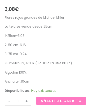
3,08
€
Flores rojas grandes de Michael Miller
La tela se vende desde 25cm
1-25cm-3.08
2-50 cm-6,16
3-75 cm-9,24
4-1metro-12,32EUR ( LA TELA ES UNA PIEZA)
Algodón 100%
Anchura-1.10cm
Disponibilidad:
Hay existencias
Flores
-
+
AÑADIR AL CARRITO
rojas