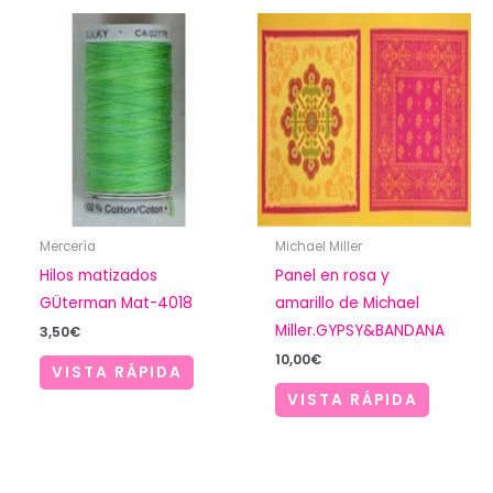
Mercería
Michael Miller
Hilos matizados
Panel en rosa y
GÜterman Mat-4018
amarillo de Michael
Miller.GYPSY&BANDANA
3,50
€
10,00
€
VISTA RÁPIDA
VISTA RÁPIDA