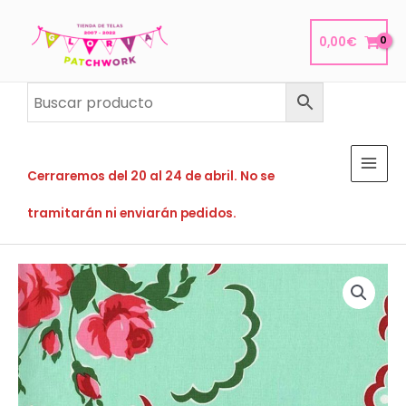
Ir
al
0,00
€
contenido
Cerraremos del 20 al 24 de abril. No se
tramitarán ni enviarán pedidos.