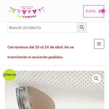
Ir
al
0,00
€
contenido
Cerraremos del 20 al 24 de abril. No se
tramitarán ni enviarán pedidos.
¡Oferta!