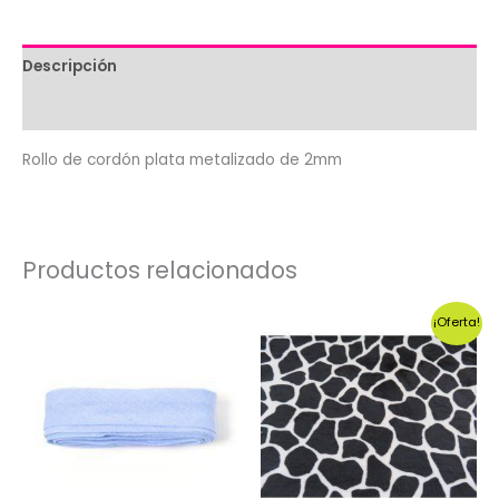
de
2mm
Descripción
cantidad
Valoraciones (0)
Rollo de cordón plata metalizado de 2mm
Productos relacionados
¡Oferta!