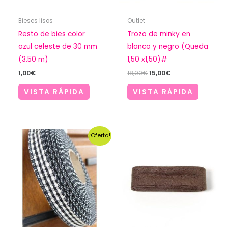
Bieses lisos
Outlet
Resto de bies color
Trozo de minky en
azul celeste de 30 mm
blanco y negro (Queda
(3.50 m)
1,50 x1,50)#
El
El
1,00
€
18,00
€
15,00
€
precio
precio
original
actual
VISTA RÁPIDA
VISTA RÁPIDA
era:
es:
18,00€.
15,00€.
¡Oferta!