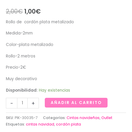
El
El
2,00
€
1,00
€
precio
precio
Rollo de cordón plata metalizado
original
actual
Medida-2mm
era:
es:
Color-plata metalizado
2,00€.
1,00€.
Rollo-2 metros
Precio-2€
Muy decorativo
Disponibilidad:
Hay existencias
Rollo
-
+
AÑADIR AL CARRITO
de
cordón
SKU:
PIK-30035-7
Categorías:
Cintas navideñas
,
Outlet
plata
Etiquetas:
cintas navidad
,
cordón plata
metalizado