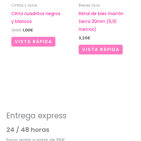
Cintas y lazos
Bieses lisos
Cinta cuadritos negros
Retal de bies marrón
y blancos
tierra 30mm (6,10
metros)
El
El
1,50
€
1,00
€
precio
precio
3,20
€
original
actual
VISTA RÁPIDA
era:
es:
VISTA RÁPIDA
1,50€.
1,00€.
Entrega express
24 / 48 horas
Envío gratis a partir de 65€