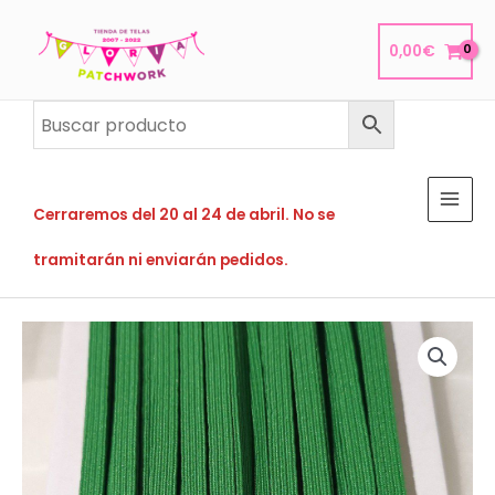
Ir
al
0,00
€
contenido
Cerraremos del 20 al 24 de abril. No se
tramitarán ni enviarán pedidos.