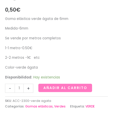
0,50
€
Goma elástica verde ágata de 6mm
Medida-6mm
Se vende por metros completos
1-1 metro-0.50€
2-2 metros -1€ etc
Color-verde ágata
Disponibilidad:
Hay existencias
Goma
-
+
AÑADIR AL CARRITO
elástica
verde
SKU:
ACC-2300-verde agata
ágata
Categorías:
Gomas elásticas
,
Verdes
Etiqueta:
VERDE
de