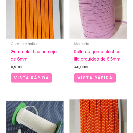
Gomas elásticas
Mercería
Goma elástica naranja
Rollo de goma elástica
de 6mm
lila orquídea de 6,5mm
0,50
€
40,00
€
VISTA RÁPIDA
VISTA RÁPIDA