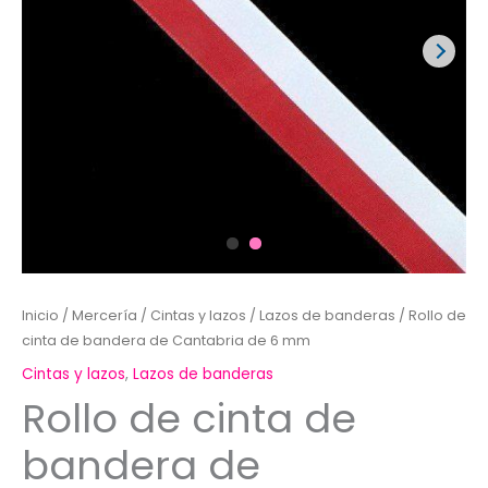
Inicio
/
Mercería
/
Cintas y lazos
/
Lazos de banderas
/ Rollo de
cinta de bandera de Cantabria de 6 mm
Cintas y lazos
,
Lazos de banderas
Rollo de cinta de
bandera de