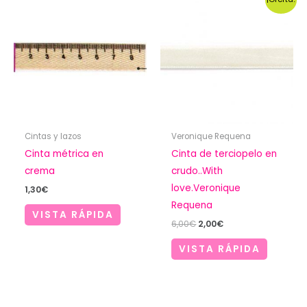
Cintas y lazos
Veronique Requena
Cinta métrica en
Cinta de terciopelo en
crema
crudo..With
love.Veronique
1,30
€
Requena
VISTA RÁPIDA
El
El
6,00
€
2,00
€
precio
precio
original
actual
VISTA RÁPIDA
era:
es:
6,00€.
2,00€.