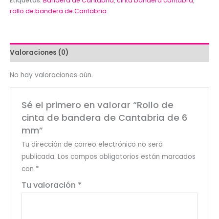
bandera
Etiquetas:
Bandera de Cantabria
,
cinta bandera cántabra
,
rollo de bandera de Cantabria
de
Cantabria
de
6
Valoraciones (0)
mm
cantidad
No hay valoraciones aún.
Sé el primero en valorar “Rollo de
cinta de bandera de Cantabria de 6
mm”
Tu dirección de correo electrónico no será
publicada.
Los campos obligatorios están marcados
con
*
Tu valoración
*