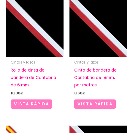
Cintas y lazos
Cintas y lazos
Rollo de cinta de
Cinta de bandera de
bandera de Cantabria
Cantabria de 18mm,
de 6 mm
por metros.
10,00
€
0,60
€
VISTA RÁPIDA
VISTA RÁPIDA