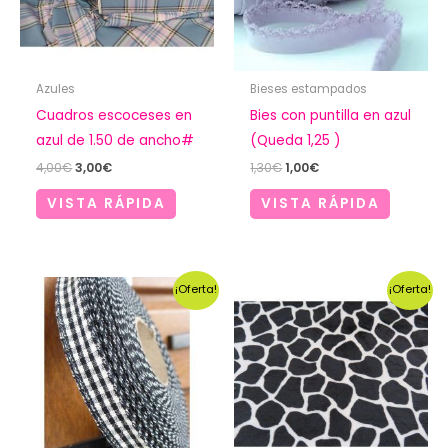
Azules
Bieses estampados
Cuadros escoceses en
Bies con puntilla en azul
azul de 1.50 de ancho#
(Queda 1,25 )
El
El
El
El
4,00
€
3,00
€
1,30
€
1,00
€
precio
precio
precio
precio
original
actual
original
actual
VISTA RÁPIDA
VISTA RÁPIDA
era:
es:
era:
es:
4,00€.
3,00€.
1,30€.
1,00€.
¡Oferta!
¡Oferta!