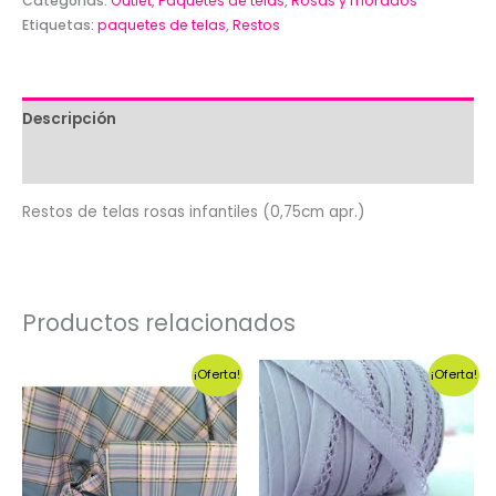
rosas
Categorías:
Outlet
,
Paquetes de telas
,
Rosas y morados
Etiquetas:
paquetes de telas
,
Restos
infantiles
(0,75cm
apr.)
cantidad
Descripción
Valoraciones (0)
Restos de telas rosas infantiles (0,75cm apr.)
Productos relacionados
¡Oferta!
¡Oferta!