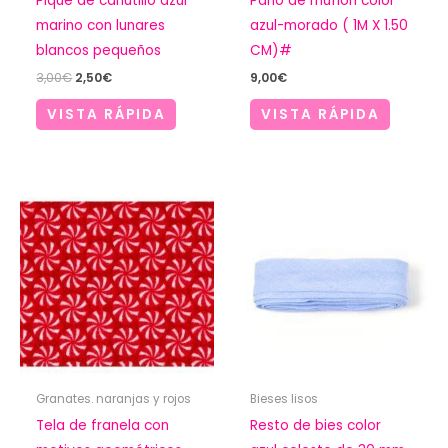
Pique de canutillo azul
Paño de muflón color
marino con lunares
azul-morado ( 1M X 1.50
blancos pequeños
CM)#
El
El
3,00
€
2,50
€
9,00
€
precio
precio
original
actual
VISTA RÁPIDA
VISTA RÁPIDA
era:
es:
3,00€.
2,50€.
Granates. naranjas y rojos
Bieses lisos
Tela de franela con
Resto de bies color