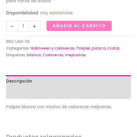
para forros de bolsos
Disponibilidad:
Hay existencias
Polipiel
-
+
AÑADIR AL CARRITO
blanca
con
SKU:
LAM-119
motivo
Categorías:
Halloween y calaveras
,
Polipiel ,pizarra, cristal.
de
Etiquetas:
blanco
,
Calaveras
,
mejicanas
calaveras
mejicanas
(1,40)
Descripción
cantidad
Valoraciones (0)
Polipiel blanca con motivo de calaveras mejicanas