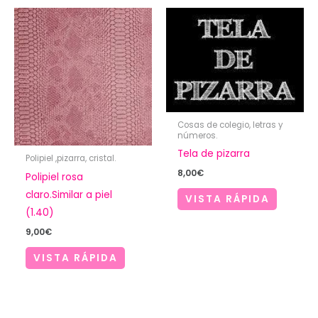
Cosas de colegio, letras y
números.
Tela de pizarra
Polipiel ,pizarra, cristal.
8,00
€
Polipiel rosa
claro.Similar a piel
VISTA RÁPIDA
(1.40)
9,00
€
VISTA RÁPIDA