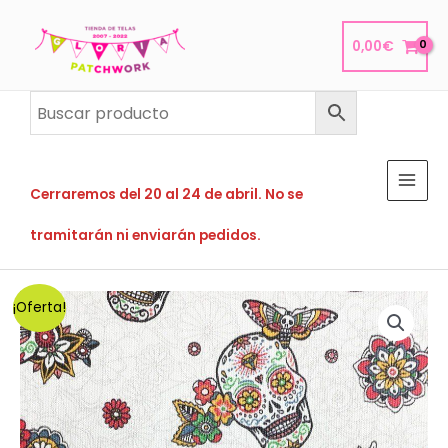
Ir
al
0,00
€
contenido
Cerraremos del 20 al 24 de abril. No se
tramitarán ni enviarán pedidos.
¡Oferta!