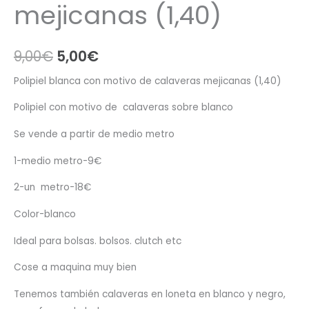
mejicanas (1,40)
El
El
9,00
€
5,00
€
precio
precio
Polipiel blanca con motivo de calaveras mejicanas (1,40)
original
actual
Polipiel con motivo de calaveras sobre blanco
era:
es:
Se vende a partir de medio metro
9,00€.
5,00€.
1-medio metro-9€
2-un metro-18€
Color-blanco
Ideal para bolsas. bolsos. clutch etc
Cose a maquina muy bien
Tenemos también calaveras en loneta en blanco y negro,