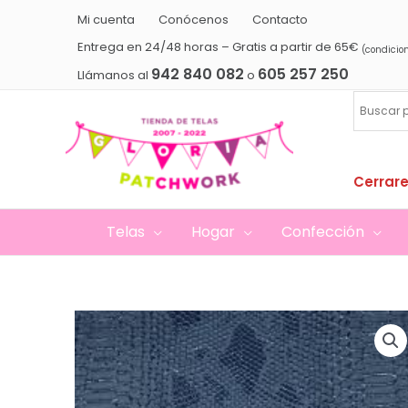
Ir
Mi cuenta
Conócenos
Contacto
al
Entrega en 24/48 horas – Gratis a partir de 65€
(condicio
contenido
942 840 082
605 257 250
Llámanos al
o
Cerrare
Telas
Hogar
Confección