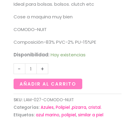
Ideal para bolsas. bolsos. clutch etc
Cose a maquina muy bien
COMODO-NUIT
Composición-83% PVC-2% PU-15%PE
Disponibilidad:
Hay existencias
Polipiel
-
+
en
azul
AÑADIR AL CARRITO
marino.Similar
a
SKU:
LAM-027-COMODO-NUIT
Categorías:
Azules
,
Polipiel ,pizarra, cristal.
piel
Etiquetas:
azul marino
,
polipiel
,
similar a piel
(1,40)
cantidad