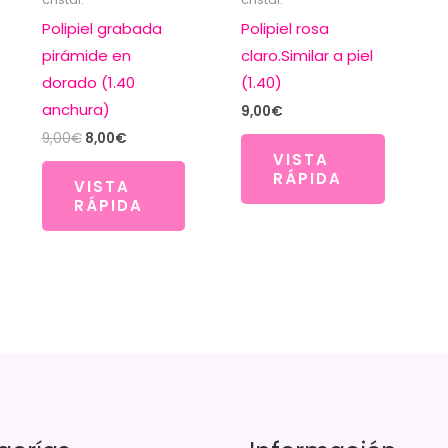
Polipiel grabada
Polipiel rosa
pirámide en
claro.Similar a piel
dorado (1.40
(1.40)
anchura)
9,00
€
El
El
9,00
€
8,00
€
precio
precio
VISTA
original
actual
RÁPIDA
VISTA
era:
es:
RÁPIDA
9,00€.
8,00€.