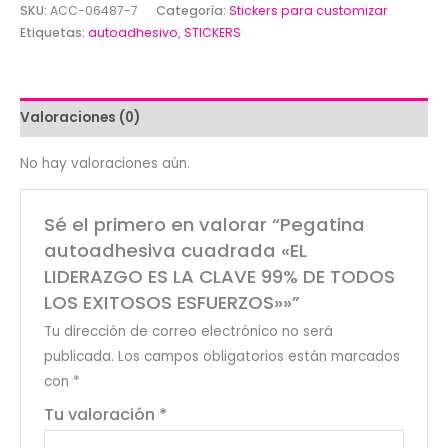
cuadrada
SKU:
ACC-06487-7
Categoría:
Stickers para customizar
"EL
Etiquetas:
autoadhesivo
,
STICKERS
LIDERAZGO
ES
LA
Valoraciones (0)
CLAVE
99%
No hay valoraciones aún.
DE
TODOS
Sé el primero en valorar “Pegatina
LOS
autoadhesiva cuadrada «EL
EXITOSOS
LIDERAZGO ES LA CLAVE 99% DE TODOS
ESFUERZOS""
LOS EXITOSOS ESFUERZOS»»”
cantidad
Tu dirección de correo electrónico no será
publicada.
Los campos obligatorios están marcados
con
*
Tu valoración
*