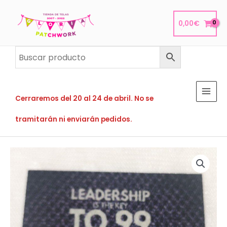
Ir
al
0,00
€
contenido
Cerraremos del 20 al 24 de abril. No se
tramitarán ni enviarán pedidos.