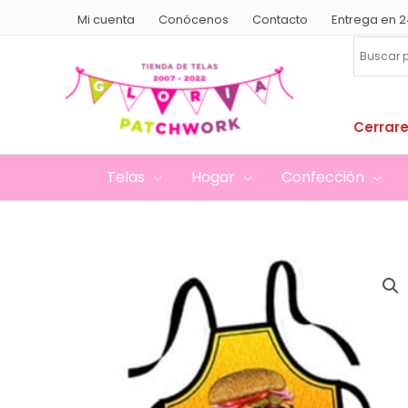
Ir
Mi cuenta
Conócenos
Contacto
Entrega en 2
al
contenido
Cerrare
Telas
Hogar
Confección