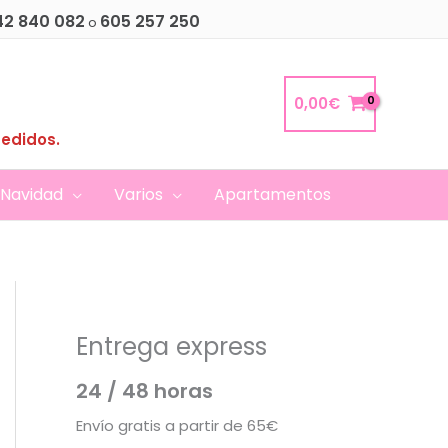
42 840 082
605 257 250
o
0,00
€
pedidos.
Navidad
Varios
Apartamentos
Entrega express
24 / 48 horas
Envío gratis a partir de 65€