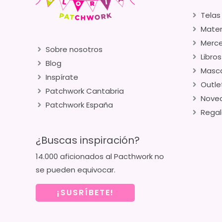
Telas
Mater
Merce
Sobre nosotros
Libros
Blog
Masca
Inspírate
Outle
Patchwork Cantabria
Nove
Patchwork España
Regal
¿Buscas inspiración?
14.000 aficionados al Pacthwork no
se pueden equivocar.
¡SUSRÍBETE!