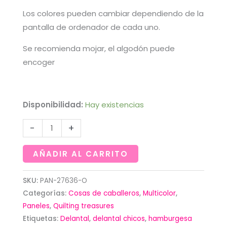
Los colores pueden cambiar dependiendo de la
pantalla de ordenador de cada uno.
Se recomienda mojar, el algodón puede
encoger
Disponibilidad:
Hay existencias
Panel
-
+
de
delantal
AÑADIR AL CARRITO
con
hamburguesa
SKU:
PAN-27636-O
Categorías:
Cosas de caballeros
,
Multicolor
,
de
Paneles
,
Quilting treasures
Quilting
Etiquetas:
Delantal
,
delantal chicos
,
hamburgesa
treasures